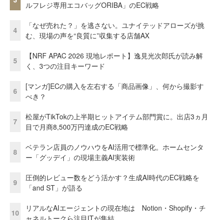
ルフレジ専用エコバッグORIBA」のEC戦略
「なぜ売れた？」を逃さない。ユナイテッドアローズが挑
4
む、現場の声を“良質に”収集する店舗AX
【NRF APAC 2026 現地レポート】逸見光次郎氏が読み解
5
く、3つの注目キーワード
[マンガ]ECの購入を左右する「商品画像」、何から撮影す
6
べき？
松屋がTikTokの上半期ヒットアイテム部門賞に。出店3ヵ月
7
目で月商8,500万円達成のEC戦略
ベテラン店員のノウハウをAI活用で標準化。ホームセンタ
8
ー「グッデイ」の現場主義AI実装術
圧倒的レビュー数をどう活かす？生成AI時代のEC戦略を
9
「and ST」が語る
リアルなAIエージェントの現在地は Notion・Shopify・チ
10
ャネルトークら注目ITが集結