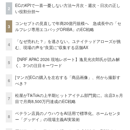
ECのKPIで一喜一憂しない方法〜月次・週次・日次の正し
2
い役割分担〜
コンセプトの見直しで年商20億円規模へ 急成長中の「セ
3
ルフレジ専用エコバッグORIBA」のEC戦略
「なぜ売れた？」を逃さない。ユナイテッドアローズが挑
4
む、現場の声を“良質に”収集する店舗AX
【NRF APAC 2026 現地レポート】逸見光次郎氏が読み解
5
く、3つの注目キーワード
[マンガ]ECの購入を左右する「商品画像」、何から撮影す
6
べき？
松屋がTikTokの上半期ヒットアイテム部門賞に。出店3ヵ月
7
目で月商8,500万円達成のEC戦略
ベテラン店員のノウハウをAI活用で標準化。ホームセンタ
8
ー「グッデイ」の現場主義AI実装術