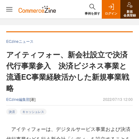
新規
事例を探す
ログイン
会員登録
ECzineニュース
アイティフォー、新会社設立で決済
代行事業参入 決済ビジネス事業と
流通EC事業経験活かした新規事業戦
略
ECzine編集部
[著]
2022/07/13 12:00
決済
キャッシュレス
アイティフォーは、デジタルサービス事業および決済
代行事業などを行う新会社「シディ」を設立することを