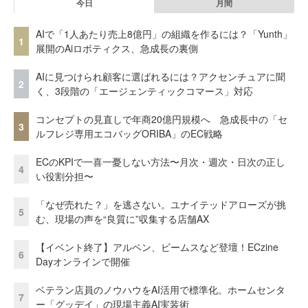
今日
月間
AIで「1人あたり売上8億円」の組織を作るには？「Yunth」
1
展開のAiロボティクス、急成長の裏側
AIに見つけられ顧客に選ばれるには？アクセンチュアに聞
2
く、3段階の「エージェンティックコマース」対応
コンセプトの見直しで年商20億円規模へ 急成長中の「セ
3
ルフレジ専用エコバッグORIBA」のEC戦略
ECのKPIで一喜一憂しない方法〜月次・週次・日次の正し
4
い役割分担〜
「なぜ売れた？」を逃さない。ユナイテッドアローズが挑
5
む、現場の声を“良質に”収集する店舗AX
【イベント終了】アルペン、ビームスなど登壇！ECzine
6
Dayオンラインで開催
ベテラン店員のノウハウをAI活用で標準化。ホームセンタ
7
ー「グッデイ」の現場主義AI実装術