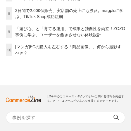
3日間で2.000個販売、実店舗の売上にも波及。magpicに学
8
ぶ、TikTok Shop成功法則
「遊び心」と「育てる運用」で成果と独自性を両立！ZOZO
9
事例に学ぶ、ユーザーを飽きさせない体験設計
[マンガ]ECの購入を左右する「商品画像」、何から撮影す
10
べき？
ECを中心にコマース・テクノロジーに関する情報を発信す
ることで、コマースビジネスを支援するメディアです。