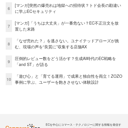
[マンガ]突然の爆売れは地獄への招待状？トド会長の勘違い
6
に学ぶECセキュリティ
[マンガ]「うちは大丈夫」が一番危ない？EC不正注文を放
7
置した末路
「なぜ売れた？」を逃さない。ユナイテッドアローズが挑
8
む、現場の声を“良質に”収集する店舗AX
圧倒的レビュー数をどう活かす？生成AI時代のEC戦略を
9
「and ST」が語る
「遊び心」と「育てる運用」で成果と独自性を両立！ZOZO
10
事例に学ぶ、ユーザーを飽きさせない体験設計
ECを中心にコマース・テクノロジーに関する情報を発信す