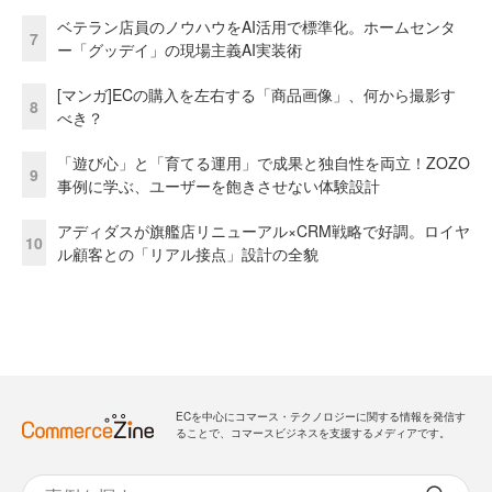
ベテラン店員のノウハウをAI活用で標準化。ホームセンタ
7
ー「グッデイ」の現場主義AI実装術
[マンガ]ECの購入を左右する「商品画像」、何から撮影す
8
べき？
「遊び心」と「育てる運用」で成果と独自性を両立！ZOZO
9
事例に学ぶ、ユーザーを飽きさせない体験設計
アディダスが旗艦店リニューアル×CRM戦略で好調。ロイヤ
10
ル顧客との「リアル接点」設計の全貌
ECを中心にコマース・テクノロジーに関する情報を発信す
ることで、コマースビジネスを支援するメディアです。