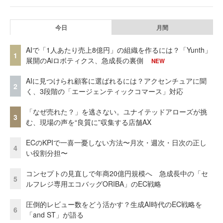
今日
月間
AIで「1人あたり売上8億円」の組織を作るには？「Yunth」
1
展開のAiロボティクス、急成長の裏側
NEW
AIに見つけられ顧客に選ばれるには？アクセンチュアに聞
2
く、3段階の「エージェンティックコマース」対応
「なぜ売れた？」を逃さない。ユナイテッドアローズが挑
3
む、現場の声を“良質に”収集する店舗AX
ECのKPIで一喜一憂しない方法〜月次・週次・日次の正し
4
い役割分担〜
コンセプトの見直しで年商20億円規模へ 急成長中の「セ
5
ルフレジ専用エコバッグORIBA」のEC戦略
圧倒的レビュー数をどう活かす？生成AI時代のEC戦略を
6
「and ST」が語る