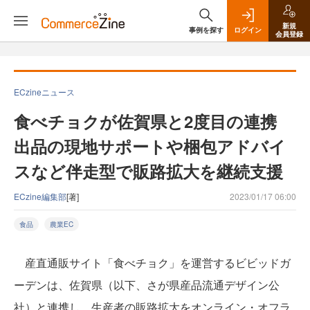
新規
事例を探す
ログイン
会員登録
ECzineニュース
食べチョクが佐賀県と2度目の連携
出品の現地サポートや梱包アドバイ
スなど伴走型で販路拡大を継続支援
ECzine編集部
[著]
2023/01/17 06:00
食品
農業EC
産直通販サイト「食べチョク」を運営するビビッドガ
ーデンは、佐賀県（以下、さが県産品流通デザイン公
社）と連携し、生産者の販路拡大をオンライン・オフラ