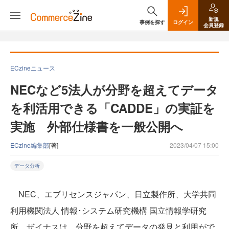
新規
事例を探す
ログイン
会員登録
ECzineニュース
NECなど5法人が分野を超えてデータ
を利活用できる「CADDE」の実証を
実施 外部仕様書を一般公開へ
ECzine編集部
[著]
2023/04/07 15:00
データ分析
NEC、エブリセンスジャパン、日立製作所、大学共同
利用機関法人 情報･システム研究機構 国立情報学研究
所、ザイナスは、分野を超えてデータの発見と利用がで