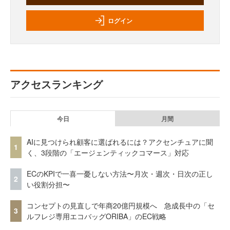
ログイン
アクセスランキング
今日
月間
AIに見つけられ顧客に選ばれるには？アクセンチュアに聞
1
く、3段階の「エージェンティックコマース」対応
ECのKPIで一喜一憂しない方法〜月次・週次・日次の正し
2
い役割分担〜
コンセプトの見直しで年商20億円規模へ 急成長中の「セ
3
ルフレジ専用エコバッグORIBA」のEC戦略