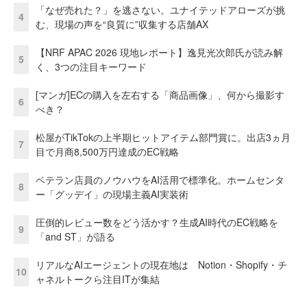
「なぜ売れた？」を逃さない。ユナイテッドアローズが挑
4
む、現場の声を“良質に”収集する店舗AX
【NRF APAC 2026 現地レポート】逸見光次郎氏が読み解
5
く、3つの注目キーワード
[マンガ]ECの購入を左右する「商品画像」、何から撮影す
6
べき？
松屋がTikTokの上半期ヒットアイテム部門賞に。出店3ヵ月
7
目で月商8,500万円達成のEC戦略
ベテラン店員のノウハウをAI活用で標準化。ホームセンタ
8
ー「グッデイ」の現場主義AI実装術
圧倒的レビュー数をどう活かす？生成AI時代のEC戦略を
9
「and ST」が語る
リアルなAIエージェントの現在地は Notion・Shopify・チ
10
ャネルトークら注目ITが集結