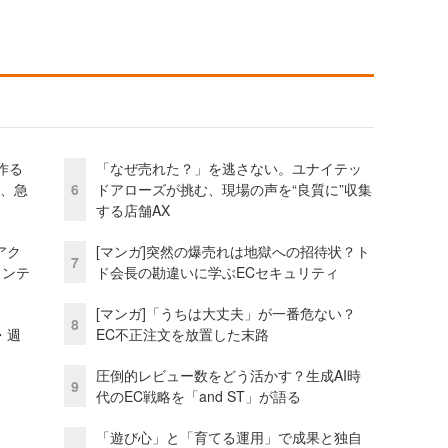
作る
「なぜ売れた？」を逃さない。ユナイテッ
ス、急
6
ドアローズが挑む、現場の声を“良質に”収集
する店舗AX
アク
[マンガ]突然の爆売れは地獄への招待状？ト
7
ェンテ
ド会長の勘違いに学ぶECセキュリティ
[マンガ]「うちは大丈夫」が一番危ない？
8
・週
EC不正注文を放置した末路
圧倒的レビュー数をどう活かす？生成AI時
9
代のEC戦略を「and ST」が語る
「遊び心」と「育てる運用」で成果と独自