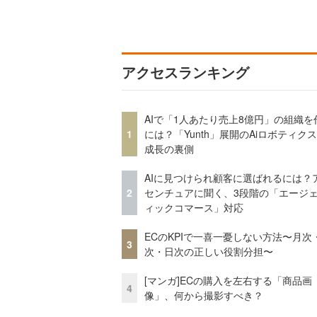
アクセスランキング
AIで「1人あたり売上8億円」の組織を
1
には？「Yunth」展開のAiロボティク
成長の裏側
AIに見つけられ顧客に選ばれるには？
2
センチュアに聞く、3段階の「エージ
ィックコマース」対応
ECのKPIで一喜一憂しない方法〜月次
3
次・日次の正しい役割分担〜
[マンガ]ECの購入を左右する「商品画
4
像」、何から撮影すべき？