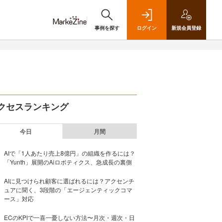
事例を探す
ログイン
新規
会員登録
クセスランキング
今日
月間
AIで「1人あたり売上8億円」の組織を作るには？
「Yunth」展開のAiロボティクス、急成長の裏側
AIに見つけられ顧客に選ばれるには？アクセンチ
ュアに聞く、3段階の「エージェンティックコマ
ース」対応
ECのKPIで一喜一憂しない方法〜月次・週次・日