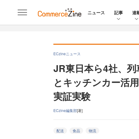
ニュース
記事
連
ECzineニュース
JR東日本ら4社、
とキッチンカー活用
実証実験
ECzine編集部
[著]
配送
食品
物流