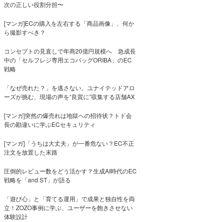
次の正しい役割分担〜
[マンガ]ECの購入を左右する「商品画像」、何か
ら撮影すべき？
コンセプトの見直しで年商20億円規模へ 急成長
中の「セルフレジ専用エコバッグORIBA」のEC
戦略
「なぜ売れた？」を逃さない。ユナイテッドアロ
ーズが挑む、現場の声を“良質に”収集する店舗AX
[マンガ]突然の爆売れは地獄への招待状？トド会
長の勘違いに学ぶECセキュリティ
[マンガ]「うちは大丈夫」が一番危ない？EC不正
注文を放置した末路
圧倒的レビュー数をどう活かす？生成AI時代のEC
戦略を「and ST」が語る
「遊び心」と「育てる運用」で成果と独自性を両
立！ZOZO事例に学ぶ、ユーザーを飽きさせない
体験設計