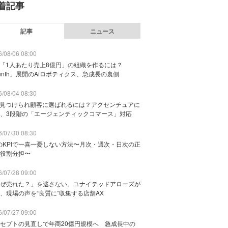
着記事
記事
ニュース
/08/06 08:00
で「1人あたり売上8億円」の組織を作るには？
unth」展開のAiロボティクス、急成長の裏側
/08/04 08:30
に見つけられ顧客に選ばれるには？アクセンチュアに
、3段階の「エージェンティックコマース」対応
/07/30 08:30
のKPIで一喜一憂しない方法〜月次・週次・日次の正
役割分担〜
/07/28 09:00
ぜ売れた？」を逃さない。ユナイテッドアローズが
、現場の声を“良質に”収集する店舗AX
/07/27 09:00
セプトの見直しで年商20億円規模へ 急成長中の