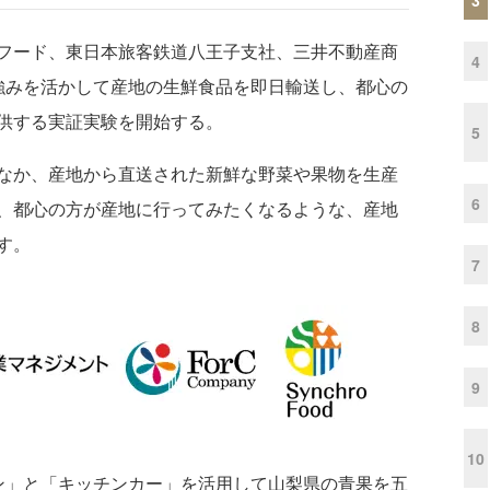
フード、東日本旅客鉄道八王子支社、三井不動産商
4
強みを活かして産地の生鮮食品を即日輸送し、都心の
供する実証実験を開始する。
5
なか、産地から直送された新鮮な野菜や果物を生産
6
、都心の方が産地に行ってみたくなるような、産地
す。
7
8
9
10
」と「キッチンカー」を活用して山梨県の青果を五