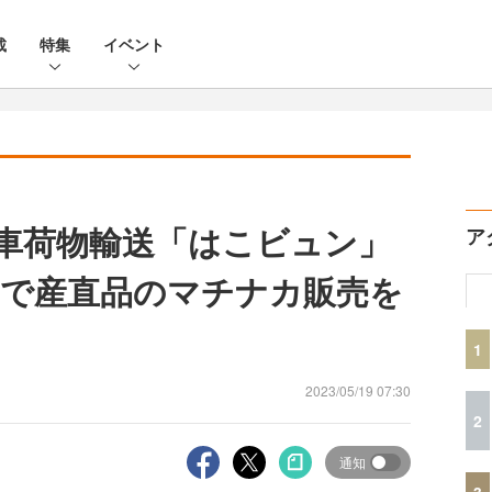
載
特集
イベント
列車荷物輸送「はこビュン」
ア
で産直品のマチナカ販売を
1
2023/05/19 07:30
2
通知
3