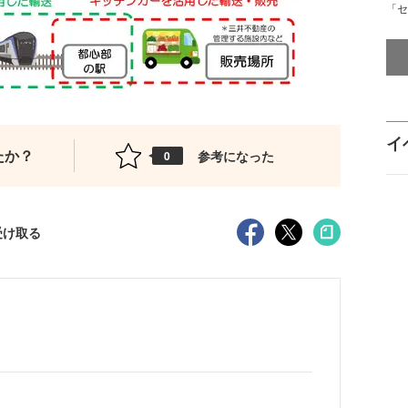
「セ
イ
たか？
参考になった
0
受け取る