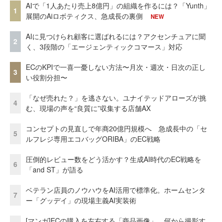
AIで「1人あたり売上8億円」の組織を作るには？「Yunth」
1
展開のAiロボティクス、急成長の裏側
NEW
AIに見つけられ顧客に選ばれるには？アクセンチュアに聞
2
く、3段階の「エージェンティックコマース」対応
ECのKPIで一喜一憂しない方法〜月次・週次・日次の正し
3
い役割分担〜
「なぜ売れた？」を逃さない。ユナイテッドアローズが挑
4
む、現場の声を“良質に”収集する店舗AX
コンセプトの見直しで年商20億円規模へ 急成長中の「セ
5
ルフレジ専用エコバッグORIBA」のEC戦略
圧倒的レビュー数をどう活かす？生成AI時代のEC戦略を
6
「and ST」が語る
ベテラン店員のノウハウをAI活用で標準化。ホームセンタ
7
ー「グッデイ」の現場主義AI実装術
[マンガ]ECの購入を左右する「商品画像」、何から撮影す