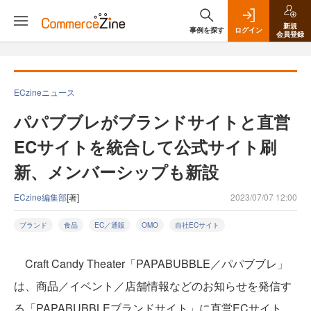
新規
事例を探す
ログイン
会員登録
ECzineニュース
パパブブレがブランドサイトと直営
ECサイトを統合して公式サイト刷
新、メンバーシップも新設
ECzine編集部
[著]
2023/07/07 12:00
ブランド
食品
EC／通販
OMO
自社ECサイト
Craft Candy Theater「PAPABUBBLE／パパブブレ」
は、商品／イベント／店舗情報などのお知らせを発信す
る「PAPABUBBLEブランドサイト」に直営ECサイト