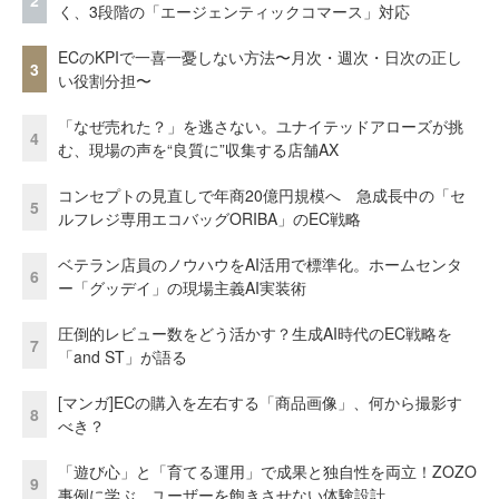
く、3段階の「エージェンティックコマース」対応
ECのKPIで一喜一憂しない方法〜月次・週次・日次の正し
3
い役割分担〜
「なぜ売れた？」を逃さない。ユナイテッドアローズが挑
4
む、現場の声を“良質に”収集する店舗AX
コンセプトの見直しで年商20億円規模へ 急成長中の「セ
5
ルフレジ専用エコバッグORIBA」のEC戦略
ベテラン店員のノウハウをAI活用で標準化。ホームセンタ
6
ー「グッデイ」の現場主義AI実装術
圧倒的レビュー数をどう活かす？生成AI時代のEC戦略を
7
「and ST」が語る
[マンガ]ECの購入を左右する「商品画像」、何から撮影す
8
べき？
「遊び心」と「育てる運用」で成果と独自性を両立！ZOZO
9
事例に学ぶ、ユーザーを飽きさせない体験設計