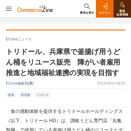
新規
事例を探す
ログイン
会員登録
ECzineニュース
トリドール、兵庫県で釜揚げ用うど
ん桶をリユース販売 障がい者雇用
推進と地域福祉連携の実現を目指す
ECzine編集部
[著]
2023/08/24 08:00
飲食
実店舗
リユース
食の感動体験を提供するトリドールホールディングス
（以下、トリドール HD）は、讃岐うどん専門店「丸亀
製麺」で使用している釜揚げ用うどん桶のリユースとダ