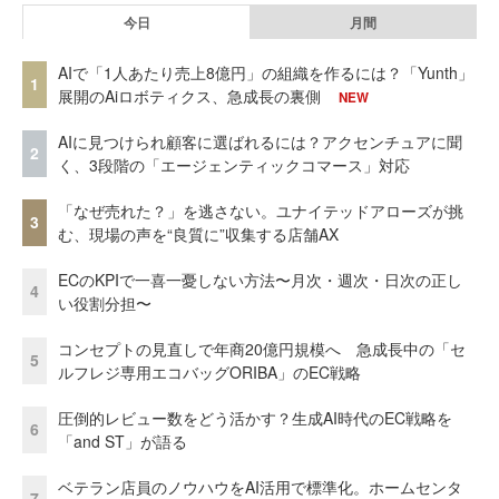
今日
月間
AIで「1人あたり売上8億円」の組織を作るには？「Yunth」
1
展開のAiロボティクス、急成長の裏側
NEW
AIに見つけられ顧客に選ばれるには？アクセンチュアに聞
2
く、3段階の「エージェンティックコマース」対応
「なぜ売れた？」を逃さない。ユナイテッドアローズが挑
3
む、現場の声を“良質に”収集する店舗AX
ECのKPIで一喜一憂しない方法〜月次・週次・日次の正し
4
い役割分担〜
コンセプトの見直しで年商20億円規模へ 急成長中の「セ
5
ルフレジ専用エコバッグORIBA」のEC戦略
圧倒的レビュー数をどう活かす？生成AI時代のEC戦略を
6
「and ST」が語る
ベテラン店員のノウハウをAI活用で標準化。ホームセンタ
7