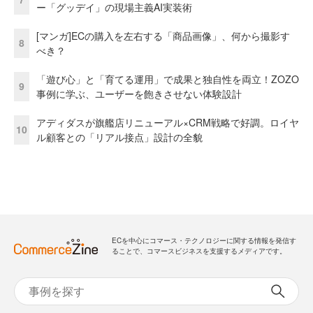
ー「グッデイ」の現場主義AI実装術
[マンガ]ECの購入を左右する「商品画像」、何から撮影す
8
べき？
「遊び心」と「育てる運用」で成果と独自性を両立！ZOZO
9
事例に学ぶ、ユーザーを飽きさせない体験設計
アディダスが旗艦店リニューアル×CRM戦略で好調。ロイヤ
10
ル顧客との「リアル接点」設計の全貌
ECを中心にコマース・テクノロジーに関する情報を発信す
ることで、コマースビジネスを支援するメディアです。