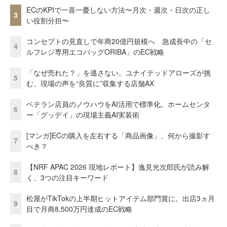
ECのKPIで一喜一憂しない方法〜月次・週次・日次の正し
3
い役割分担〜
コンセプトの見直しで年商20億円規模へ 急成長中の「セ
4
ルフレジ専用エコバッグORIBA」のEC戦略
「なぜ売れた？」を逃さない。ユナイテッドアローズが挑
5
む、現場の声を“良質に”収集する店舗AX
ベテラン店員のノウハウをAI活用で標準化。ホームセンタ
6
ー「グッデイ」の現場主義AI実装術
[マンガ]ECの購入を左右する「商品画像」、何から撮影す
7
べき？
【NRF APAC 2026 現地レポート】逸見光次郎氏が読み解
8
く、3つの注目キーワード
松屋がTikTokの上半期ヒットアイテム部門賞に。出店3ヵ月
9
目で月商8,500万円達成のEC戦略