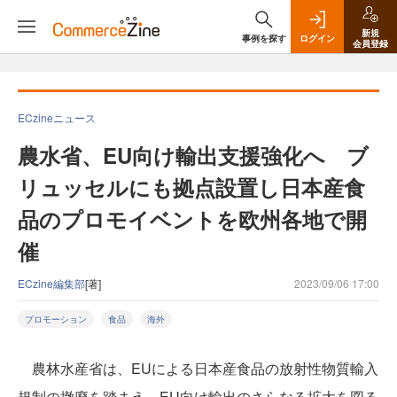
新規
事例を探す
ログイン
会員登録
ECzineニュース
農水省、EU向け輸出支援強化へ ブ
リュッセルにも拠点設置し日本産食
品のプロモイベントを欧州各地で開
催
ECzine編集部
[著]
2023/09/06 17:00
プロモーション
食品
海外
農林水産省は、EUによる日本産食品の放射性物質輸入
規制の撤廃を踏まえ、EU向け輸出のさらなる拡大を図る