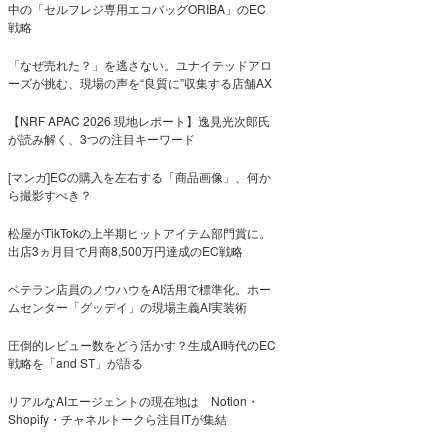
中の「セルフレジ専用エコバッグORIBA」のEC
戦略
「なぜ売れた？」を逃さない。ユナイテッドアロ
ーズが挑む、現場の声を“良質に”収集する店舗AX
【NRF APAC 2026 現地レポート】逸見光次郎氏
が読み解く、3つの注目キーワード
[マンガ]ECの購入を左右する「商品画像」、何か
ら撮影すべき？
松屋がTikTokの上半期ヒットアイテム部門賞に。
出店3ヵ月目で月商8,500万円達成のEC戦略
ベテラン店員のノウハウをAI活用で標準化。ホー
ムセンター「グッデイ」の現場主義AI実装術
圧倒的レビュー数をどう活かす？生成AI時代のEC
戦略を「and ST」が語る
リアルなAIエージェントの現在地は Notion・
Shopify・チャネルトークら注目ITが集結