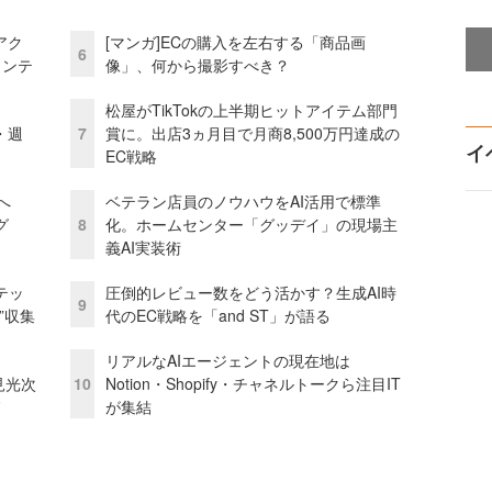
アク
[マンガ]ECの購入を左右する「商品画
6
ェンテ
像」、何から撮影すべき？
松屋がTikTokの上半期ヒットアイテム部門
・週
7
賞に。出店3ヵ月目で月商8,500万円達成の
イ
EC戦略
模へ
ベテラン店員のノウハウをAI活用で標準
グ
8
化。ホームセンター「グッデイ」の現場主
義AI実装術
テッ
圧倒的レビュー数をどう活かす？生成AI時
9
”収集
代のEC戦略を「and ST」が語る
リアルなAIエージェントの現在地は
逸見光次
10
Notion・Shopify・チャネルトークら注目IT
ド
が集結