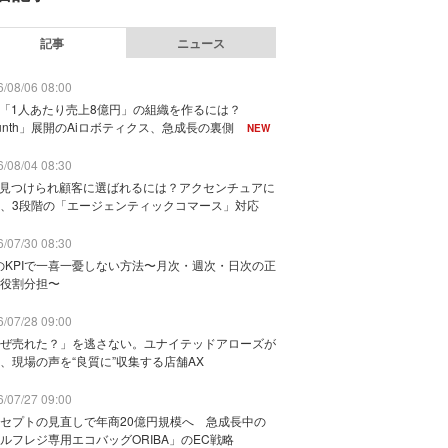
記事
ニュース
/08/06 08:00
で「1人あたり売上8億円」の組織を作るには？
unth」展開のAiロボティクス、急成長の裏側
NEW
/08/04 08:30
に見つけられ顧客に選ばれるには？アクセンチュアに
、3段階の「エージェンティックコマース」対応
/07/30 08:30
のKPIで一喜一憂しない方法〜月次・週次・日次の正
役割分担〜
/07/28 09:00
ぜ売れた？」を逃さない。ユナイテッドアローズが
、現場の声を“良質に”収集する店舗AX
/07/27 09:00
セプトの見直しで年商20億円規模へ 急成長中の
ルフレジ専用エコバッグORIBA」のEC戦略