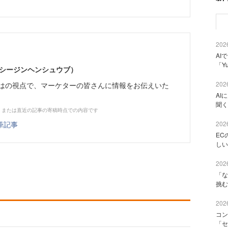
2026
AI
「Y
イーシージンヘンシュウブ）
2026
らではの視点で、マーケターの皆さんに情報をお伝えいた
AI
聞く
、または直近の記事の寄稿時点での内容です
筆記事
2026
EC
しい
2026
「な
挑む
2026
コン
「セ