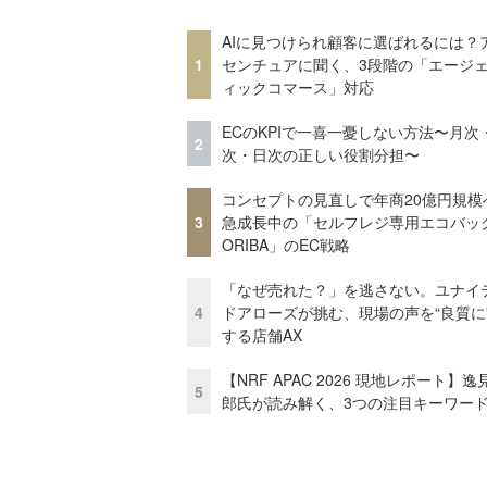
AIに見つけられ顧客に選ばれるには？
1
センチュアに聞く、3段階の「エージ
ィックコマース」対応
ECのKPIで一喜一憂しない方法〜月次
2
次・日次の正しい役割分担〜
コンセプトの見直しで年商20億円規
3
急成長中の「セルフレジ専用エコバッ
ORIBA」のEC戦略
「なぜ売れた？」を逃さない。ユナイ
4
ドアローズが挑む、現場の声を“良質に
する店舗AX
【NRF APAC 2026 現地レポート】
5
郎氏が読み解く、3つの注目キーワー