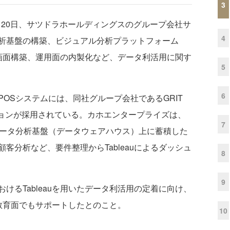
3
月20日、サツドラホールディングスのグループ会社サ
4
析基盤の構築、ビジュアル分析プラットフォーム
ード画面構築、運用面の内製化など、データ利活用に関す
5
6
OSシステムには、同社グループ会社であるGRIT
ションが採用されている。カホエンタープライズは、
7
データ分析基盤（データウェアハウス）上に蓄積した
客分析など、要件整理からTableauによるダッシュ
8
9
るTableauを用いたデータ利活用の定着に向け、
。教育面でもサポートしたとのこと。
10