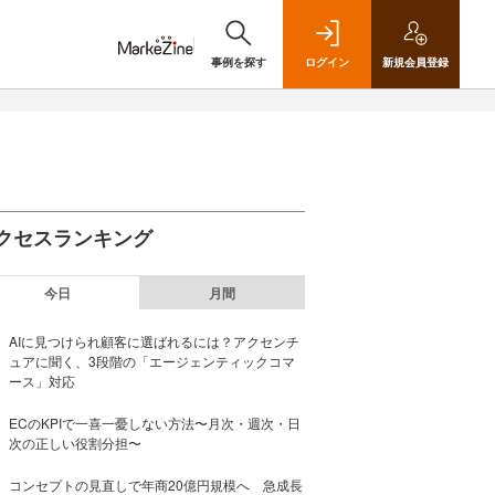
事例を探す
ログイン
新規
会員登録
クセスランキング
今日
月間
AIに見つけられ顧客に選ばれるには？アクセンチ
ュアに聞く、3段階の「エージェンティックコマ
ース」対応
ECのKPIで一喜一憂しない方法〜月次・週次・日
次の正しい役割分担〜
コンセプトの見直しで年商20億円規模へ 急成長