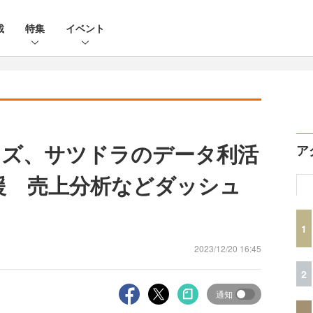
載
特集
イベント
イズ、サツドラのデータ利活
ア
援 売上分析などダッシュ
1
2023/12/20 16:45
2
通知