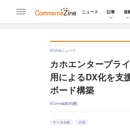
ニュース
記事
連
ECzineニュース
カホエンタープラ
用によるDX化を支
ボード構築
ECzine編集部
[著]
データ分析
小売