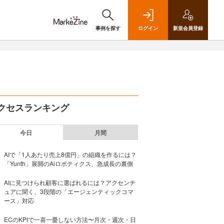
事例を探す
ログイン
新規
会員登録
クセスランキング
今日
月間
AIで「1人あたり売上8億円」の組織を作るには？
「Yunth」展開のAiロボティクス、急成長の裏側
AIに見つけられ顧客に選ばれるには？アクセンチ
ュアに聞く、3段階の「エージェンティックコマ
ース」対応
ECのKPIで一喜一憂しない方法〜月次・週次・日