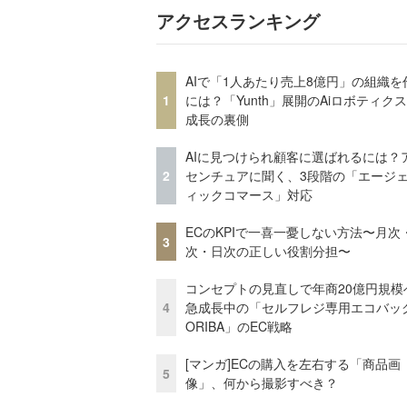
アクセスランキング
AIで「1人あたり売上8億円」の組織を
1
には？「Yunth」展開のAiロボティク
成長の裏側
AIに見つけられ顧客に選ばれるには？
2
センチュアに聞く、3段階の「エージ
ィックコマース」対応
ECのKPIで一喜一憂しない方法〜月次
3
次・日次の正しい役割分担〜
コンセプトの見直しで年商20億円規
4
急成長中の「セルフレジ専用エコバッ
ORIBA」のEC戦略
[マンガ]ECの購入を左右する「商品画
5
像」、何から撮影すべき？