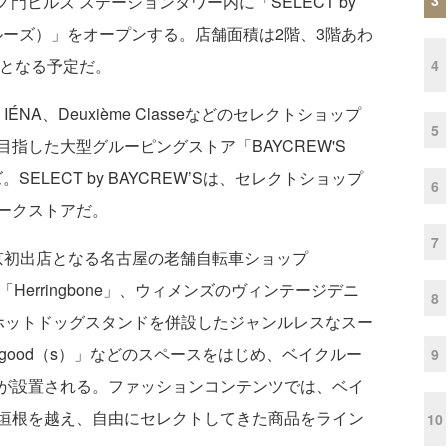
門ヒルズ ステーションタワー内に「SELECT by
イクルーズ）」をオープンする。店舗面積は2階、3階あわ
坪）となる予定だ。
4
IÉNA、Deuxième Classeなどのセレクトショップ
5
指した大型グルーピングストア「BAYCREW'S
ELECT by BAYCREW’Sは、セレクトショップ
6
ークストアだ。
7
は、東京初出店となる名古屋の老舗自転車ショップ
「Herringbone」、ウィメンズのヴィンテージデニ
8
、ホットドッグスタンドを併設したジャンルレスなスー
 so good（s）」などのスペースをはじめ、ベイクルー
9
が設置される。ファッションコンテンツでは、ベイ
垣根を越え、自由にセレクトしてきた商品をライン
10