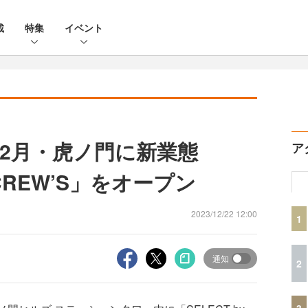
載
特集
イベント
2月・虎ノ門に新業態
ア
AYCREW’S」をオープン
2023/12/22 12:00
1
通知
2
3