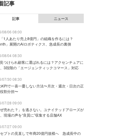
着記事
記事
ニュース
/08/06 08:00
で「1人あたり売上8億円」の組織を作るには？
unth」展開のAiロボティクス、急成長の裏側
/08/04 08:30
に見つけられ顧客に選ばれるには？アクセンチュアに
、3段階の「エージェンティックコマース」対応
/07/30 08:30
のKPIで一喜一憂しない方法〜月次・週次・日次の正
役割分担〜
/07/28 09:00
ぜ売れた？」を逃さない。ユナイテッドアローズが
、現場の声を“良質に”収集する店舗AX
/07/27 09:00
セプトの見直しで年商20億円規模へ 急成長中の