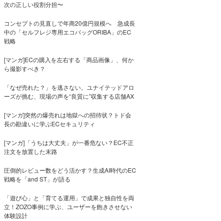
次の正しい役割分担〜
コンセプトの見直しで年商20億円規模へ 急成長
中の「セルフレジ専用エコバッグORIBA」のEC
戦略
[マンガ]ECの購入を左右する「商品画像」、何か
ら撮影すべき？
「なぜ売れた？」を逃さない。ユナイテッドアロ
ーズが挑む、現場の声を“良質に”収集する店舗AX
[マンガ]突然の爆売れは地獄への招待状？トド会
長の勘違いに学ぶECセキュリティ
[マンガ]「うちは大丈夫」が一番危ない？EC不正
注文を放置した末路
圧倒的レビュー数をどう活かす？生成AI時代のEC
戦略を「and ST」が語る
「遊び心」と「育てる運用」で成果と独自性を両
立！ZOZO事例に学ぶ、ユーザーを飽きさせない
体験設計