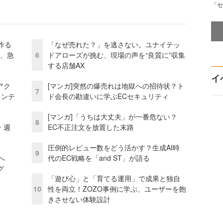
「セ
作る
「なぜ売れた？」を逃さない。ユナイテッ
ス、急
6
ドアローズが挑む、現場の声を“良質に”収集
する店舗AX
イ
アク
[マンガ]突然の爆売れは地獄への招待状？ト
7
ェンテ
ド会長の勘違いに学ぶECセキュリティ
[マンガ]「うちは大丈夫」が一番危ない？
8
・週
EC不正注文を放置した末路
圧倒的レビュー数をどう活かす？生成AI時
9
模へ
代のEC戦略を「and ST」が語る
グ
「遊び心」と「育てる運用」で成果と独自
10
性を両立！ZOZO事例に学ぶ、ユーザーを飽
きさせない体験設計