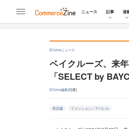
ニュース
記事
連
ECzineニュース
ベイクルーズ、来年
「SELECT by B
ECzine編集部
[著]
実店舗
ファッション／アパレル