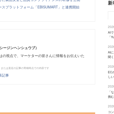
新
スプラットフォーム「EBISUMART」と連携開始
2026
AI
「Y
2026
イーシージンヘンシュウブ）
AI
らではの視点で、マーケターの皆さんに情報をお伝えいた
聞く
2026
、または直近の記事の寄稿時点での内容です
EC
筆記事
しい
2026
「な
挑む
2026
コン