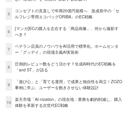
コンセプトの見直しで年商20億円規模へ 急成長中の「セ
5
ルフレジ専用エコバッグORIBA」のEC戦略
[マンガ]ECの購入を左右する「商品画像」、何から撮影す
6
べき？
ベテラン店員のノウハウをAI活用で標準化。ホームセンタ
7
ー「グッデイ」の現場主義AI実装術
圧倒的レビュー数をどう活かす？生成AI時代のEC戦略を
8
「and ST」が語る
「遊び心」と「育てる運用」で成果と独自性を両立！ZOZO
9
事例に学ぶ、ユーザーを飽きさせない体験設計
楽天市場「AI-nization」の現在地：業務を劇的削減し、購入
10
体験を革新する次世代EC戦略