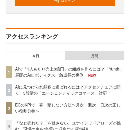
ログイン
アクセスランキング
今日
月間
AIで「1人あたり売上8億円」の組織を作るには？「Yunth」
1
展開のAiロボティクス、急成長の裏側
NEW
AIに見つけられ顧客に選ばれるには？アクセンチュアに聞
2
く、3段階の「エージェンティックコマース」対応
ECのKPIで一喜一憂しない方法〜月次・週次・日次の正し
3
い役割分担〜
「なぜ売れた？」を逃さない。ユナイテッドアローズが挑
4
む、現場の声を“良質に”収集する店舗AX