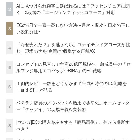
AIに見つけられ顧客に選ばれるには？アクセンチュアに聞
2
く、3段階の「エージェンティックコマース」対応
ECのKPIで一喜一憂しない方法〜月次・週次・日次の正し
3
い役割分担〜
「なぜ売れた？」を逃さない。ユナイテッドアローズが挑
4
む、現場の声を“良質に”収集する店舗AX
コンセプトの見直しで年商20億円規模へ 急成長中の「セ
5
ルフレジ専用エコバッグORIBA」のEC戦略
圧倒的レビュー数をどう活かす？生成AI時代のEC戦略を
6
「and ST」が語る
ベテラン店員のノウハウをAI活用で標準化。ホームセンタ
7
ー「グッデイ」の現場主義AI実装術
[マンガ]ECの購入を左右する「商品画像」、何から撮影す
8
べき？