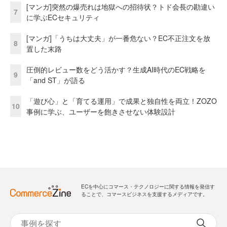
[マンガ]突然の爆売れは地獄への招待状？トド会長の勘違い
7
に学ぶECセキュリティ
[マンガ]「うちは大丈夫」が一番危ない？EC不正注文を放
8
置した末路
圧倒的レビュー数をどう活かす？生成AI時代のEC戦略を
9
「and ST」が語る
「遊び心」と「育てる運用」で成果と独自性を両立！ZOZO
10
事例に学ぶ、ユーザーを飽きさせない体験設計
ECを中心にコマース・テクノロジーに関する情報を発信す
ることで、コマースビジネスを支援するメディアです。