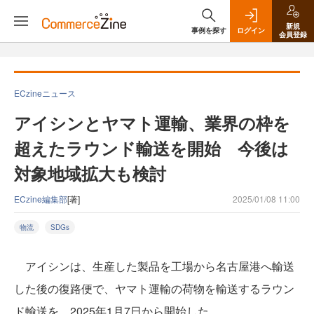
新規
事例を探す
ログイン
会員登録
ECzineニュース
アイシンとヤマト運輸、業界の枠を
超えたラウンド輸送を開始 今後は
対象地域拡大も検討
ECzine編集部
[著]
2025/01/08 11:00
物流
SDGs
アイシンは、生産した製品を工場から名古屋港へ輸送
した後の復路便で、ヤマト運輸の荷物を輸送するラウン
ド輸送を、2025年1月7日から開始した。