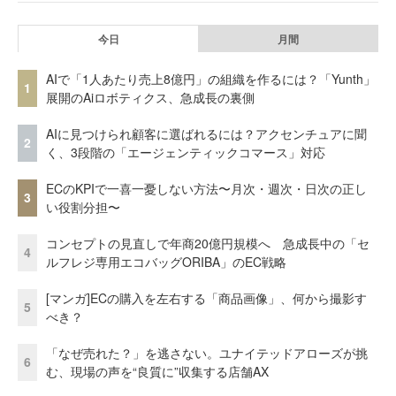
今日
月間
AIで「1人あたり売上8億円」の組織を作るには？「Yunth」
1
展開のAiロボティクス、急成長の裏側
AIに見つけられ顧客に選ばれるには？アクセンチュアに聞
2
く、3段階の「エージェンティックコマース」対応
ECのKPIで一喜一憂しない方法〜月次・週次・日次の正し
3
い役割分担〜
コンセプトの見直しで年商20億円規模へ 急成長中の「セ
4
ルフレジ専用エコバッグORIBA」のEC戦略
[マンガ]ECの購入を左右する「商品画像」、何から撮影す
5
べき？
「なぜ売れた？」を逃さない。ユナイテッドアローズが挑
6
む、現場の声を“良質に”収集する店舗AX