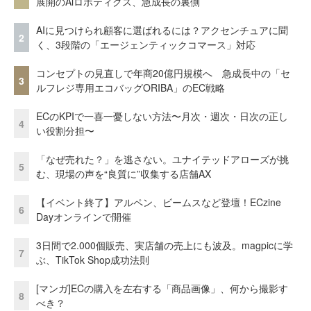
展開のAiロボティクス、急成長の裏側
AIに見つけられ顧客に選ばれるには？アクセンチュアに聞
2
く、3段階の「エージェンティックコマース」対応
コンセプトの見直しで年商20億円規模へ 急成長中の「セ
3
ルフレジ専用エコバッグORIBA」のEC戦略
ECのKPIで一喜一憂しない方法〜月次・週次・日次の正し
4
い役割分担〜
「なぜ売れた？」を逃さない。ユナイテッドアローズが挑
5
む、現場の声を“良質に”収集する店舗AX
【イベント終了】アルペン、ビームスなど登壇！ECzine
6
Dayオンラインで開催
3日間で2.000個販売、実店舗の売上にも波及。magpicに学
7
ぶ、TikTok Shop成功法則
[マンガ]ECの購入を左右する「商品画像」、何から撮影す
8
べき？