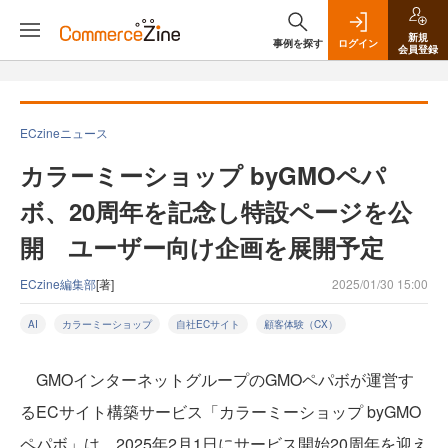
新規
事例を探す
ログイン
会員登録
ECzineニュース
カラーミーショップ byGMOペパ
ボ、20周年を記念し特設ページを公
開 ユーザー向け企画を展開予定
ECzine編集部
[著]
2025/01/30 15:00
AI
カラーミーショップ
自社ECサイト
顧客体験（CX）
GMOインターネットグループのGMOペパボが運営す
るECサイト構築サービス「カラーミーショップ byGMO
ペパボ」は、2025年2月1日にサービス開始20周年を迎え