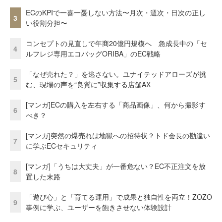
ECのKPIで一喜一憂しない方法〜月次・週次・日次の正し
3
い役割分担〜
コンセプトの見直しで年商20億円規模へ 急成長中の「セ
4
ルフレジ専用エコバッグORIBA」のEC戦略
「なぜ売れた？」を逃さない。ユナイテッドアローズが挑
5
む、現場の声を“良質に”収集する店舗AX
[マンガ]ECの購入を左右する「商品画像」、何から撮影す
6
べき？
[マンガ]突然の爆売れは地獄への招待状？トド会長の勘違い
7
に学ぶECセキュリティ
[マンガ]「うちは大丈夫」が一番危ない？EC不正注文を放
8
置した末路
「遊び心」と「育てる運用」で成果と独自性を両立！ZOZO
9
事例に学ぶ、ユーザーを飽きさせない体験設計