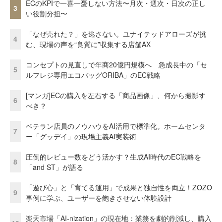
ECのKPIで一喜一憂しない方法〜月次・週次・日次の正し
3
い役割分担〜
「なぜ売れた？」を逃さない。ユナイテッドアローズが挑
4
む、現場の声を“良質に”収集する店舗AX
コンセプトの見直しで年商20億円規模へ 急成長中の「セ
5
ルフレジ専用エコバッグORIBA」のEC戦略
[マンガ]ECの購入を左右する「商品画像」、何から撮影す
6
べき？
ベテラン店員のノウハウをAI活用で標準化。ホームセンタ
7
ー「グッデイ」の現場主義AI実装術
圧倒的レビュー数をどう活かす？生成AI時代のEC戦略を
8
「and ST」が語る
「遊び心」と「育てる運用」で成果と独自性を両立！ZOZO
9
事例に学ぶ、ユーザーを飽きさせない体験設計
楽天市場「AI-nization」の現在地：業務を劇的削減し、購入