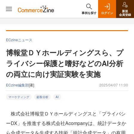
新規
事例を探す
ログイン
会員登録
ECzineニュース
博報堂ＤＹホールディングスら、プ
ライバシー保護と嗜好などのAI分析
の両立に向け実証実験を実施
ECzine編集部
[著]
2025/04/07 11:00
マーケティング
顧客分析
AI
株式会社博報堂ＤＹホールディングスと「プライバシ
ーDX」を推進する株式会社Acompanyは、統計データか
ら合成データを生成する技術「統計合成データ」の有用