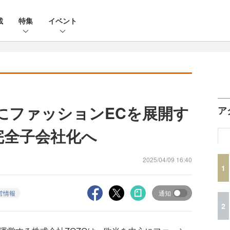
載
特集
イベント
心にファッションECを展開す
ア
完全子会社化へ
2025/04/09 16:40
1
営情報
通知
2