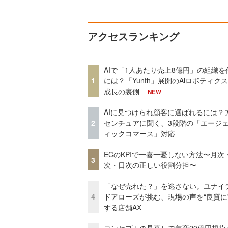
アクセスランキング
AIで「1人あたり売上8億円」の組織を
1
には？「Yunth」展開のAiロボティク
成長の裏側
NEW
AIに見つけられ顧客に選ばれるには？
2
センチュアに聞く、3段階の「エージ
ィックコマース」対応
ECのKPIで一喜一憂しない方法〜月次
3
次・日次の正しい役割分担〜
「なぜ売れた？」を逃さない。ユナイ
4
ドアローズが挑む、現場の声を“良質に
する店舗AX