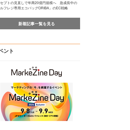
セプトの見直しで年商20億円規模へ 急成長中の
ルフレジ専用エコバッグORIBA」のEC戦略
新着記事一覧を見る
ベント