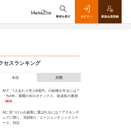
事例を探す
ログイン
新規
会員登録
クセスランキング
今日
月間
AIで「1人あたり売上8億円」の組織を作るには？
「Yunth」展開のAiロボティクス、急成長の裏側
NEW
AIに見つけられ顧客に選ばれるには？アクセンチ
ュアに聞く、3段階の「エージェンティックコマ
ース」対応