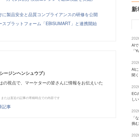
新
向けに製品安全と品質コンプライアンスの研修を公開
スプラットフォーム「EBISUMART」と連携開始
2026
AI
「Y
2026
AI
イーシージンヘンシュウブ）
聞く
らではの視点で、マーケターの皆さんに情報をお伝えいた
2026
EC
、または直近の記事の寄稿時点での内容です
しい
筆記事
2026
「な
挑む
2026