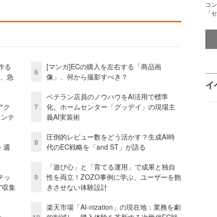
コン
「セ
作る
[マンガ]ECの購入を左右する「商品画
6
ス、急
像」、何から撮影すべき？
イ
ベテラン店員のノウハウをAI活用で標準
アク
7
化。ホームセンター「グッデイ」の現場主
ェンテ
義AI実装術
圧倒的レビュー数をどう活かす？生成AI時
8
・週
代のEC戦略を「and ST」が語る
「遊び心」と「育てる運用」で成果と独自
テッ
9
性を両立！ZOZO事例に学ぶ、ユーザーを飽
”収集
きさせない体験設計
楽天市場「AI-nization」の現在地：業務を劇