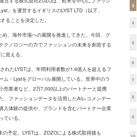
を運営する株式会社ZOZOは、欧米を中心にファッシ
3
st」を運営するイギリスのLYST LTD（以下、
化することを決定した。
4
ため、海外市場への展開を推進してきた。今回、グ
5
テクノロジーの力でファッションの未来を創造する
プに迎える。
6
されたLYSTは、年間利用者数が1.6億人を超えるフ
ム・Lystをグローバル展開している。世界中のラ
7
売業者など、2万7,000以上のパートナーと提携
8
た、ファッションデータを活用したAIレコメンデー
購入体験の提供や、ブランドを含むパートナー企業
9
っている。
の予定。LYSTは、ZOZOによる株式取得後も
10