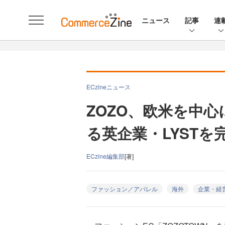
ニュース
記事
連
ECzineニュース
ZOZO、欧米を中
る英企業・LYSTを
ECzine編集部
[著]
ファッション／アパレル
海外
企業・経