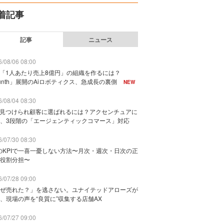
着記事
記事
ニュース
/08/06 08:00
で「1人あたり売上8億円」の組織を作るには？
unth」展開のAiロボティクス、急成長の裏側
NEW
/08/04 08:30
に見つけられ顧客に選ばれるには？アクセンチュアに
、3段階の「エージェンティックコマース」対応
/07/30 08:30
のKPIで一喜一憂しない方法〜月次・週次・日次の正
役割分担〜
/07/28 09:00
ぜ売れた？」を逃さない。ユナイテッドアローズが
、現場の声を“良質に”収集する店舗AX
/07/27 09:00