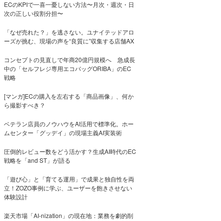
ECのKPIで一喜一憂しない方法〜月次・週次・日
次の正しい役割分担〜
「なぜ売れた？」を逃さない。ユナイテッドアロ
ーズが挑む、現場の声を“良質に”収集する店舗AX
コンセプトの見直しで年商20億円規模へ 急成長
中の「セルフレジ専用エコバッグORIBA」のEC
戦略
[マンガ]ECの購入を左右する「商品画像」、何か
ら撮影すべき？
ベテラン店員のノウハウをAI活用で標準化。ホー
ムセンター「グッデイ」の現場主義AI実装術
圧倒的レビュー数をどう活かす？生成AI時代のEC
戦略を「and ST」が語る
「遊び心」と「育てる運用」で成果と独自性を両
立！ZOZO事例に学ぶ、ユーザーを飽きさせない
体験設計
楽天市場「AI-nization」の現在地：業務を劇的削