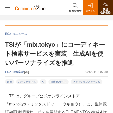
新規
事例を探す
ログイン
会員登録
ECzineニュース
TSIが「mix.tokyo」にコーディネー
ト検索サービスを実装 生成AIを使
いパーソナライズを推進
ECzine編集部
[著]
2025/04/23 07:30
画像
パーソナライズ
AI
自社ECサイト
ファッション／アパレル
TSIは、グループ公式オンラインストア
「mix.tokyo（ミックスドットトウキョウ）」に、生体認
証や画像認識サービスを展開するELEMENTSの生成AIエ