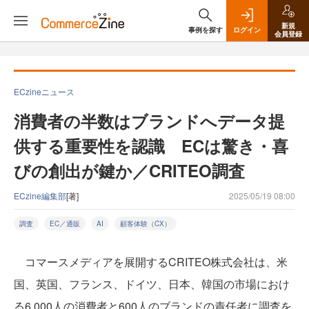
新規
事例を探す
ログイン
会員登録
ECzineニュース
消費者の半数はブランドへデータ提
供する重要性を認識 ECは驚き・喜
びの創出が鍵か／CRITEO調査
ECzine編集部
[著]
2025/05/19 08:00
調査
EC／通販
AI
顧客体験（CX）
コマースメディアを展開するCRITEO株式会社は、米
国、英国、フランス、ドイツ、日本、韓国の市場におけ
る6,000人の消費者と600人のブランドの責任者に調査を