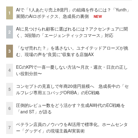
AIで「1人あたり売上8億円」の組織を作るには？「Yunth」
1
展開のAiロボティクス、急成長の裏側
NEW
AIに見つけられ顧客に選ばれるには？アクセンチュアに聞
2
く、3段階の「エージェンティックコマース」対応
「なぜ売れた？」を逃さない。ユナイテッドアローズが挑
3
む、現場の声を“良質に”収集する店舗AX
ECのKPIで一喜一憂しない方法〜月次・週次・日次の正し
4
い役割分担〜
コンセプトの見直しで年商20億円規模へ 急成長中の「セ
5
ルフレジ専用エコバッグORIBA」のEC戦略
圧倒的レビュー数をどう活かす？生成AI時代のEC戦略を
6
「and ST」が語る
ベテラン店員のノウハウをAI活用で標準化。ホームセンタ
7
ー「グッデイ」の現場主義AI実装術