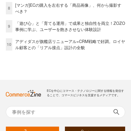
[マンガ]ECの購入を左右する「商品画像」、何から撮影す
8
べき？
「遊び心」と「育てる運用」で成果と独自性を両立！ZOZO
9
事例に学ぶ、ユーザーを飽きさせない体験設計
アディダスが旗艦店リニューアル×CRM戦略で好調。ロイヤ
10
ル顧客との「リアル接点」設計の全貌
ECを中心にコマース・テクノロジーに関する情報を発信す
ることで、コマースビジネスを支援するメディアです。