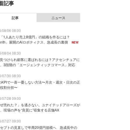
着記事
記事
ニュース
/08/06 08:00
で「1人あたり売上8億円」の組織を作るには？
unth」展開のAiロボティクス、急成長の裏側
NEW
/08/04 08:30
に見つけられ顧客に選ばれるには？アクセンチュアに
、3段階の「エージェンティックコマース」対応
/07/30 08:30
のKPIで一喜一憂しない方法〜月次・週次・日次の正
役割分担〜
/07/28 09:00
ぜ売れた？」を逃さない。ユナイテッドアローズが
、現場の声を“良質に”収集する店舗AX
/07/27 09:00
セプトの見直しで年商20億円規模へ 急成長中の