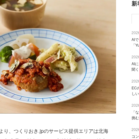
新
2026
AI
「Y
2026
AI
聞く
2026
EC
しい
2026
「な
挑む
2026
り、つくりおき.jpのサービス提供エリアは北海
コン