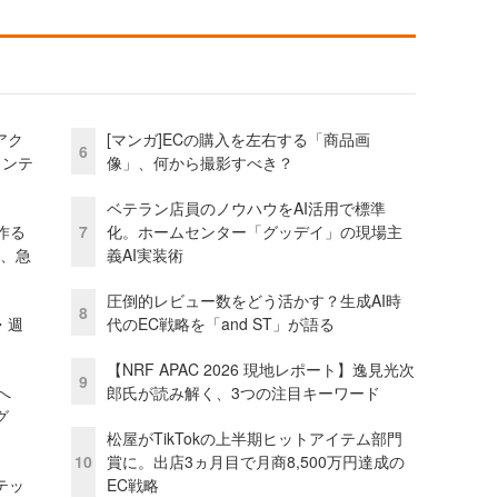
アク
[マンガ]ECの購入を左右する「商品画
6
ェンテ
像」、何から撮影すべき？
ベテラン店員のノウハウをAI活用で標準
作る
7
化。ホームセンター「グッデイ」の現場主
ス、急
義AI実装術
圧倒的レビュー数をどう活かす？生成AI時
8
・週
代のEC戦略を「and ST」が語る
【NRF APAC 2026 現地レポート】逸見光次
9
模へ
郎氏が読み解く、3つの注目キーワード
グ
松屋がTikTokの上半期ヒットアイテム部門
10
賞に。出店3ヵ月目で月商8,500万円達成の
テッ
EC戦略