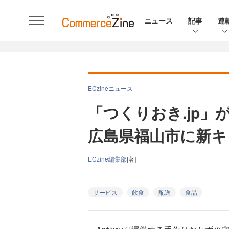
ニュース
記事
連
ECzineニュース
「つくりおき.jp
広島県福山市に新キ
ECzine編集部
[著]
サービス
飲食
配送
食品