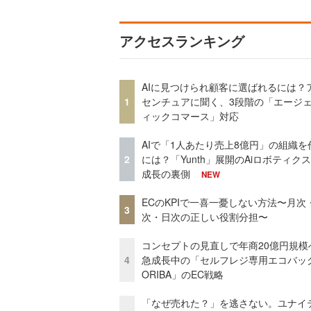
アクセスランキング
AIに見つけられ顧客に選ばれるには？
1
センチュアに聞く、3段階の「エージ
ィックコマース」対応
AIで「1人あたり売上8億円」の組織を
2
には？「Yunth」展開のAiロボティク
成長の裏側
NEW
ECのKPIで一喜一憂しない方法〜月次
3
次・日次の正しい役割分担〜
コンセプトの見直しで年商20億円規
4
急成長中の「セルフレジ専用エコバッ
ORIBA」のEC戦略
「なぜ売れた？」を逃さない。ユナイ