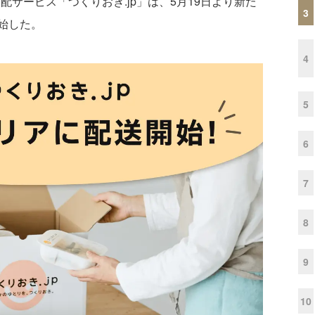
配サービス「つくりおき.jp」は、5月19日より新た
3
始した。
4
5
6
7
8
9
10