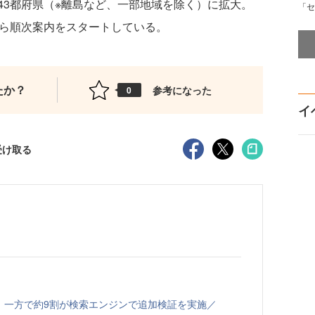
43都府県（※離島など、一部地域を除く）に拡大。
「セ
から順次案内をスタートしている。
たか？
参考になった
0
イ
受け取る
、一方で約9割が検索エンジンで追加検証を実施／