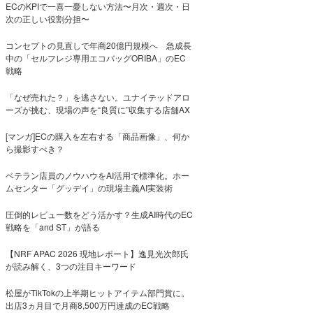
ECのKPIで一喜一憂しない方法〜月次・週次・日
次の正しい役割分担〜
コンセプトの見直しで年商20億円規模へ 急成長
中の「セルフレジ専用エコバッグORIBA」のEC
戦略
「なぜ売れた？」を逃さない。ユナイテッドアロ
ーズが挑む、現場の声を“良質に”収集する店舗AX
[マンガ]ECの購入を左右する「商品画像」、何か
ら撮影すべき？
ベテラン店員のノウハウをAI活用で標準化。ホー
ムセンター「グッデイ」の現場主義AI実装術
圧倒的レビュー数をどう活かす？生成AI時代のEC
戦略を「and ST」が語る
【NRF APAC 2026 現地レポート】逸見光次郎氏
が読み解く、3つの注目キーワード
松屋がTikTokの上半期ヒットアイテム部門賞に。
出店3ヵ月目で月商8,500万円達成のEC戦略