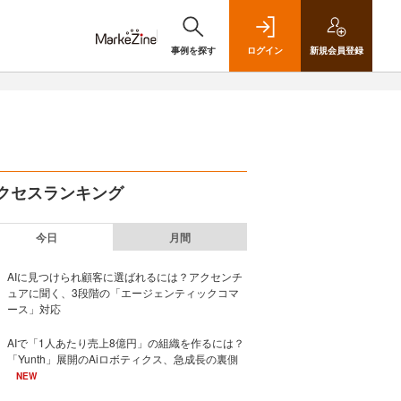
事例を探す
ログイン
新規
会員登録
クセスランキング
今日
月間
AIに見つけられ顧客に選ばれるには？アクセンチ
ュアに聞く、3段階の「エージェンティックコマ
ース」対応
AIで「1人あたり売上8億円」の組織を作るには？
「Yunth」展開のAiロボティクス、急成長の裏側
NEW