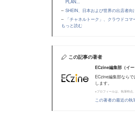
PLAN...
SHEIN、日本および世界の出店者
「チャネルトーク」、クラウドコマー
もっと読む
この記事の著者
ECzine編集部（
ECzine編集部な
します。
※プロフィールは、執筆時点
この著者の最近の執