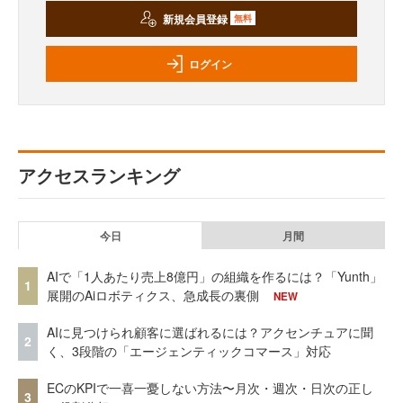
新規会員登録
無料
ログイン
アクセスランキング
今日
月間
AIで「1人あたり売上8億円」の組織を作るには？「Yunth」
1
展開のAiロボティクス、急成長の裏側
NEW
AIに見つけられ顧客に選ばれるには？アクセンチュアに聞
2
く、3段階の「エージェンティックコマース」対応
ECのKPIで一喜一憂しない方法〜月次・週次・日次の正し
3