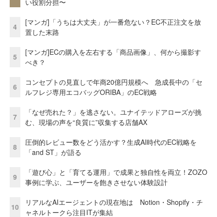
い役割分担〜
[マンガ]「うちは大丈夫」が一番危ない？EC不正注文を放
4
置した末路
[マンガ]ECの購入を左右する「商品画像」、何から撮影す
5
べき？
コンセプトの見直しで年商20億円規模へ 急成長中の「セ
6
ルフレジ専用エコバッグORIBA」のEC戦略
「なぜ売れた？」を逃さない。ユナイテッドアローズが挑
7
む、現場の声を“良質に”収集する店舗AX
圧倒的レビュー数をどう活かす？生成AI時代のEC戦略を
8
「and ST」が語る
「遊び心」と「育てる運用」で成果と独自性を両立！ZOZO
9
事例に学ぶ、ユーザーを飽きさせない体験設計
リアルなAIエージェントの現在地は Notion・Shopify・チ
10
ャネルトークら注目ITが集結