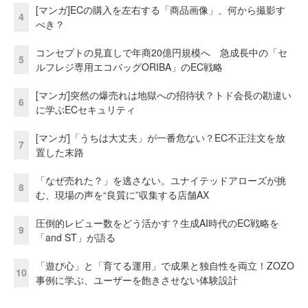
[マンガ]ECの購入を左右する「商品画像」、何から撮影す
4
べき？
コンセプトの見直しで年商20億円規模へ 急成長中の「セ
5
ルフレジ専用エコバッグORIBA」のEC戦略
[マンガ]突然の爆売れは地獄への招待状？トド会長の勘違い
6
に学ぶECセキュリティ
[マンガ]「うちは大丈夫」が一番危ない？EC不正注文を放
7
置した末路
「なぜ売れた？」を逃さない。ユナイテッドアローズが挑
8
む、現場の声を“良質に”収集する店舗AX
圧倒的レビュー数をどう活かす？生成AI時代のEC戦略を
9
「and ST」が語る
「遊び心」と「育てる運用」で成果と独自性を両立！ZOZO
10
事例に学ぶ、ユーザーを飽きさせない体験設計