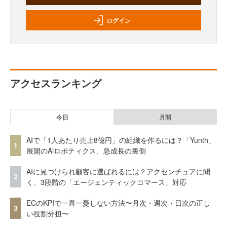
ログイン
アクセスランキング
今日
月間
AIで「1人あたり売上8億円」の組織を作るには？「Yunth」
1
展開のAiロボティクス、急成長の裏側
AIに見つけられ顧客に選ばれるには？アクセンチュアに聞
2
く、3段階の「エージェンティックコマース」対応
ECのKPIで一喜一憂しない方法〜月次・週次・日次の正し
3
い役割分担〜