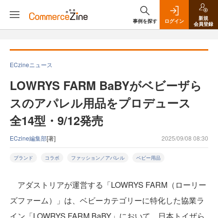
新規
事例を探す
ログイン
会員登録
ECzineニュース
LOWRYS FARM BaBYがベビーザら
スのアパレル用品をプロデュース
全14型・9/12発売
ECzine編集部
[著]
2025/09/08 08:30
ブランド
コラボ
ファッション／アパレル
ベビー用品
アダストリアが運営する「LOWRYS FARM（ローリー
ズファーム）」は、ベビーカテゴリーに特化した協業ラ
イン「LOWRYS FARM BaBY」において、日本トイザら