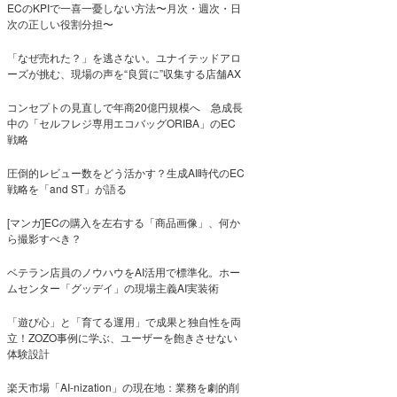
ECのKPIで一喜一憂しない方法〜月次・週次・日
次の正しい役割分担〜
「なぜ売れた？」を逃さない。ユナイテッドアロ
ーズが挑む、現場の声を“良質に”収集する店舗AX
コンセプトの見直しで年商20億円規模へ 急成長
中の「セルフレジ専用エコバッグORIBA」のEC
戦略
圧倒的レビュー数をどう活かす？生成AI時代のEC
戦略を「and ST」が語る
[マンガ]ECの購入を左右する「商品画像」、何か
ら撮影すべき？
ベテラン店員のノウハウをAI活用で標準化。ホー
ムセンター「グッデイ」の現場主義AI実装術
「遊び心」と「育てる運用」で成果と独自性を両
立！ZOZO事例に学ぶ、ユーザーを飽きさせない
体験設計
楽天市場「AI-nization」の現在地：業務を劇的削