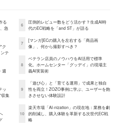
作る
圧倒的レビュー数をどう活かす？生成AI時
6
ス、急
代のEC戦略を「and ST」が語る
[マンガ]ECの購入を左右する「商品画
7
アク
像」、何から撮影すべき？
ェンテ
ベテラン店員のノウハウをAI活用で標準
8
化。ホームセンター「グッデイ」の現場主
・週
義AI実装術
「遊び心」と「育てる運用」で成果と独自
テッ
9
性を両立！ZOZO事例に学ぶ、ユーザーを飽
”収集
きさせない体験設計
楽天市場「AI-nization」の現在地：業務を劇
模へ
10
的削減し、購入体験を革新する次世代EC戦
グ
略