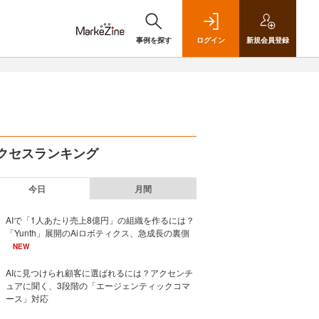
事例を探す
ログイン
新規
会員登録
クセスランキング
今日
月間
AIで「1人あたり売上8億円」の組織を作るには？
「Yunth」展開のAiロボティクス、急成長の裏側
NEW
AIに見つけられ顧客に選ばれるには？アクセンチ
ュアに聞く、3段階の「エージェンティックコマ
ース」対応