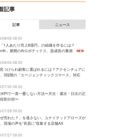
着記事
記事
ニュース
/08/06 08:00
で「1人あたり売上8億円」の組織を作るには？
unth」展開のAiロボティクス、急成長の裏側
NEW
/08/04 08:30
に見つけられ顧客に選ばれるには？アクセンチュアに
、3段階の「エージェンティックコマース」対応
/07/30 08:30
のKPIで一喜一憂しない方法〜月次・週次・日次の正
役割分担〜
/07/28 09:00
ぜ売れた？」を逃さない。ユナイテッドアローズが
、現場の声を“良質に”収集する店舗AX
/07/27 09:00