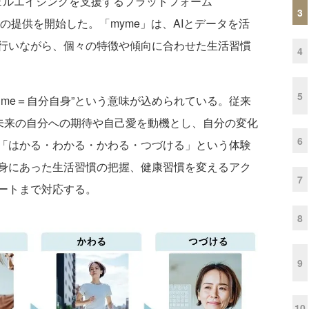
ウェルエイジングを支援するプラットフォーム
3
の提供を開始した。「myme」は、AIとデータを活
行いながら、個々の特徴や傾向に合わせた生活習慣
4
5
＋me＝自分自身”という意味が込められている。従来
、未来の自分への期待や自己愛を動機とし、自分の変化
6
「はかる・わかる・かわる・つづける」という体験
身にあった生活習慣の把握、健康習慣を変えるアク
7
ートまで対応する。
8
9
10