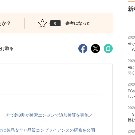
新
たか？
参考になった
0
2026
AI
受け取る
「Y
2026
AI
聞く
2026
EC
しい
2026
「な
、一方で約9割が検索エンジンで追加検証を実施／
挑む
向けに製品安全と品質コンプライアンスの研修を公開
2026