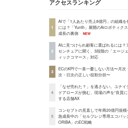
アクセスランキング
AIで「1人あたり売上8億円」の組織を
1
には？「Yunth」展開のAiロボティク
成長の裏側
NEW
AIに見つけられ顧客に選ばれるには？
2
センチュアに聞く、3段階の「エージ
ィックコマース」対応
ECのKPIで一喜一憂しない方法〜月次
3
次・日次の正しい役割分担〜
「なぜ売れた？」を逃さない。ユナイ
4
ドアローズが挑む、現場の声を“良質に
する店舗AX
コンセプトの見直しで年商20億円規
5
急成長中の「セルフレジ専用エコバッ
ORIBA」のEC戦略