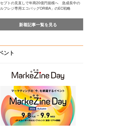
セプトの見直しで年商20億円規模へ 急成長中の
ルフレジ専用エコバッグORIBA」のEC戦略
新着記事一覧を見る
ベント