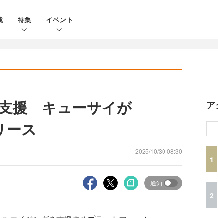
載
特集
イベント
を支援 キューサイが
ア
リース
2025/10/30 08:30
1
通知
2