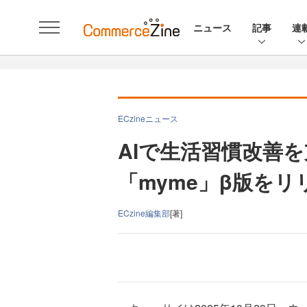
ニュース
記事
連
ECzineニュース
AIで生活習慣改善
「myme」β版をリ
ECzine編集部
[著]