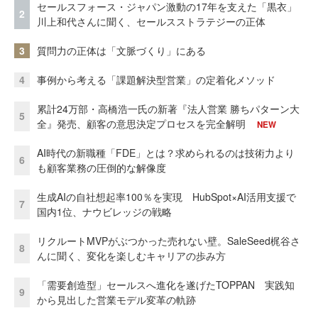
セールスフォース・ジャパン激動の17年を支えた「黒衣」
2
川上和代さんに聞く、セールスストラテジーの正体
3
質問力の正体は「文脈づくり」にある
4
事例から考える「課題解決型営業」の定着化メソッド
累計24万部・高橋浩一氏の新著『法人営業 勝ちパターン大
5
全』発売、顧客の意思決定プロセスを完全解明
NEW
AI時代の新職種「FDE」とは？求められるのは技術力より
6
も顧客業務の圧倒的な解像度
生成AIの自社想起率100％を実現 HubSpot×AI活用支援で
7
国内1位、ナウビレッジの戦略
リクルートMVPがぶつかった売れない壁。SaleSeed梶谷さ
8
んに聞く、変化を楽しむキャリアの歩み方
「需要創造型」セールスへ進化を遂げたTOPPAN 実践知
9
から見出した営業モデル変革の軌跡