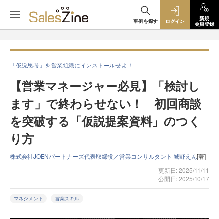
新規
事例を探す
ログイン
会員登録
「仮説思考」を営業組織にインストールせよ！
【営業マネージャー必見】「検討し
ます」で終わらせない！ 初回商談
を突破する「仮説提案資料」のつく
り方
株式会社JOENパートナーズ代表取締役／営業コンサルタント 城野えん
[著]
更新日: 2025/11/11
公開日: 2025/10/17
マネジメント
営業スキル