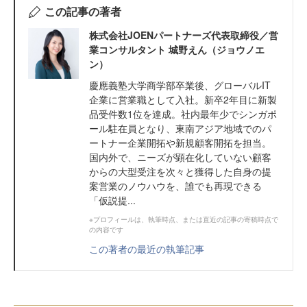
この記事の著者
株式会社JOENパートナーズ代表取締役／営
業コンサルタント 城野えん（ジョウノエ
ン）
慶應義塾大学商学部卒業後、グローバルIT
企業に営業職として入社。新卒2年目に新製
品受件数1位を達成。社内最年少でシンガポ
ール駐在員となり、東南アジア地域でのパ
ートナー企業開拓や新規顧客開拓を担当。
国内外で、ニーズが顕在化していない顧客
からの大型受注を次々と獲得した自身の提
案営業のノウハウを、誰でも再現できる
「仮説提...
※プロフィールは、執筆時点、または直近の記事の寄稿時点で
の内容です
この著者の最近の執筆記事