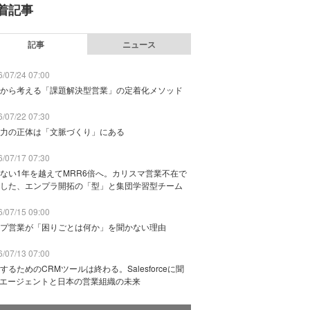
着記事
記事
ニュース
/07/24 07:00
から考える「課題解決型営業」の定着化メソッド
/07/22 07:30
力の正体は「文脈づくり」にある
/07/17 07:30
ない1年を越えてMRR6倍へ。カリスマ営業不在で
した、エンプラ開拓の「型」と集団学習型チーム
/07/15 09:00
プ営業が「困りごとは何か」を聞かない理由
/07/13 07:00
するためのCRMツールは終わる。Salesforceに聞
Iエージェントと日本の営業組織の未来