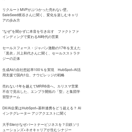
リクルートMVPがぶつかった売れない壁。
SaleSeed梶谷さんに聞く、変化を楽しむキャリ
アの歩み方
“なぜ”を聞かずに本音を引き出す ファクトファ
インディングで変わるAI時代の営業
セールスフォース・ジャパン激動の17年を支えた
「黒衣」川上和代さんに聞く、セールスストラテ
ジーの正体
生成AIの自社想起率100％を実現 HubSpot×AI活
用支援で国内1位、ナウビレッジの戦略
売れない1年を越えてMRR6倍へ。カリスマ営業
不在で見出した、エンプラ開拓の「型」と集団学
習型チーム
DX/AI企業はHubSpot×基幹連携をどう超える？ AI
インテグレーター アジアクエストに聞く
大手SIerがなぜパートナービジネスを？日鉄ソリ
ューションズ×ネオキャリアが生むシナジー