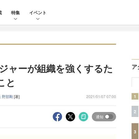
載
特集
イベント
ジャーが組織を強くするた
ア
こと
1
 野部剛
[著]
2021/01/07 07:00
2
通知
3