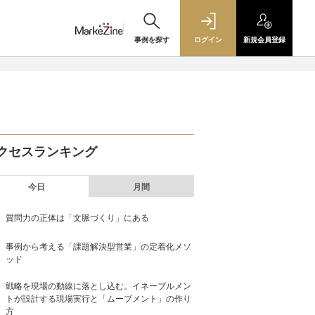
事例を探す
ログイン
新規
会員登録
クセスランキング
今日
月間
質問力の正体は「文脈づくり」にある
事例から考える「課題解決型営業」の定着化メソ
ッド
戦略を現場の動線に落とし込む。イネーブルメン
トが設計する現場実行と「ムーブメント」の作り
方