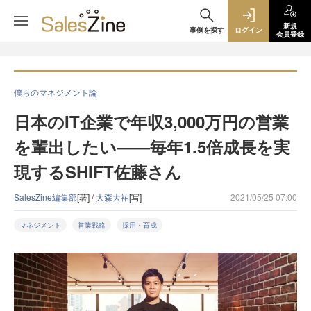
新規
事例を探す
ログイン
会員登録
僕らのマネジメント論
日本のIT企業で年収3,000万円の営業
を輩出したい――毎年1.5倍成長を実
現するSHIFT佐藤さん
SalesZine編集部
[著] /
大森大祐
[写]
2021/05/25 07:00
マネジメント
営業戦略
採用・育成