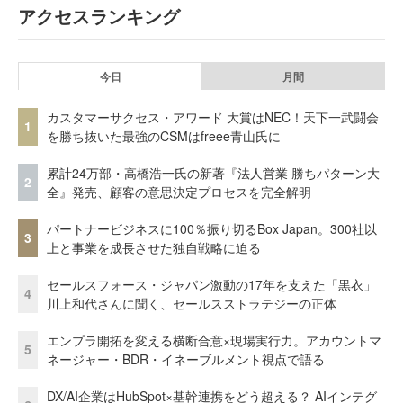
アクセスランキング
今日
月間
カスタマーサクセス・アワード 大賞はNEC！天下一武闘会
1
を勝ち抜いた最強のCSMはfreee青山氏に
累計24万部・高橋浩一氏の新著『法人営業 勝ちパターン大
2
全』発売、顧客の意思決定プロセスを完全解明
パートナービジネスに100％振り切るBox Japan。300社以
3
上と事業を成長させた独自戦略に迫る
セールスフォース・ジャパン激動の17年を支えた「黒衣」
4
川上和代さんに聞く、セールスストラテジーの正体
エンプラ開拓を変える横断合意×現場実行力。アカウントマ
5
ネージャー・BDR・イネーブルメント視点で語る
DX/AI企業はHubSpot×基幹連携をどう超える？ AIインテグ