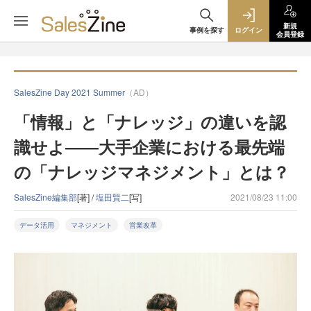
新規
事例を探す
ログイン
会員登録
SalesZine Day 2021 Summer
（AD）
「情報」と「ナレッジ」の違いを認
識せよ――大手企業における最先端
の「ナレッジマネジメント」とは？​​
SalesZine編集部
[著] /
塩田賢二
[写]
2021/08/23 11:00
データ活用
マネジメント
営業改革