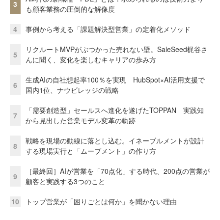
3
も顧客業務の圧倒的な解像度
4
事例から考える「課題解決型営業」の定着化メソッド
リクルートMVPがぶつかった売れない壁。SaleSeed梶谷さ
5
んに聞く、変化を楽しむキャリアの歩み方
生成AIの自社想起率100％を実現 HubSpot×AI活用支援で
6
国内1位、ナウビレッジの戦略
「需要創造型」セールスへ進化を遂げたTOPPAN 実践知
7
から見出した営業モデル変革の軌跡
戦略を現場の動線に落とし込む。イネーブルメントが設計
8
する現場実行と「ムーブメント」の作り方
［最終回］AIが営業を「70点化」する時代、200点の営業が
9
顧客と実践する3つのこと
10
トップ営業が「困りごとは何か」を聞かない理由