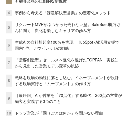
も顧客業務の圧倒的な解像度
4
事例から考える「課題解決型営業」の定着化メソッド
リクルートMVPがぶつかった売れない壁。SaleSeed梶谷さ
5
んに聞く、変化を楽しむキャリアの歩み方
生成AIの自社想起率100％を実現 HubSpot×AI活用支援で
6
国内1位、ナウビレッジの戦略
「需要創造型」セールスへ進化を遂げたTOPPAN 実践知
7
から見出した営業モデル変革の軌跡
戦略を現場の動線に落とし込む。イネーブルメントが設計
8
する現場実行と「ムーブメント」の作り方
［最終回］AIが営業を「70点化」する時代、200点の営業が
9
顧客と実践する3つのこと
10
トップ営業が「困りごとは何か」を聞かない理由