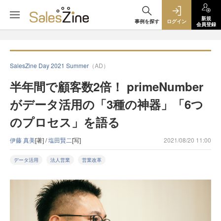
新規
事例を探す
ログイン
会員登録
SalesZine Day 2021 Summer
（AD）
半年間で顧客数2倍！ primeNumber
がデータ活用の「3種の神器」「6つ
のプロセス」を語る
伊藤 真美
[著] /
塩田賢二
[写]
2021/08/20 11:00
データ活用
法人営業
営業改革