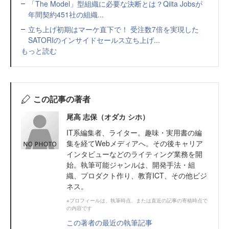
「The Model」型組織に必要な決断とは？Qiita Jobsが
年間契約451社の組織...
立ち上げ初期はマーケ直下で！ 受注数7倍を実現した
SATORIのインサイドセールス立ち上げ...
もっと読む
この記事の著者
尾高 志保（オダカ シホ）
IT系編集者、ライター。趣味・実用書の編
集を経てWebメディアへ。その後キャリア
インタビューなどのライティング業務を開
始。執筆可能ジャンルは、開発手法・組
織、プロダクト作り、教育ICT、その他ビジ
ネス。
※プロフィールは、執筆時点、または直近の記事の寄稿時点で
の内容です
この著者の最近の執筆記事