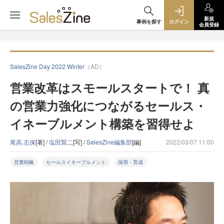
新規
事例を探す
ログイン
会員登録
SalesZine Day 2022 Winter
（AD）
営業改革はスモールスタートで！ 真
の営業力強化につながるセールス・
イネーブルメント構築を習得せよ
尾高 志保
[著] /
塩田賢二
[写] /
SalesZine編集部
[編]
2022/03/07 11:00
営業戦略
セールスイネーブルメント
採用・育成