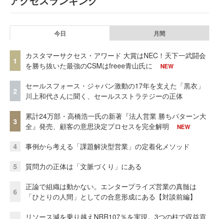
アクセスランキング
今日
月間
カスタマーサクセス・アワード 大賞はNEC！天下一武闘会
1
を勝ち抜いた最強のCSMはfreee青山氏に
NEW
セールスフォース・ジャパン激動の17年を支えた「黒衣」
2
川上和代さんに聞く、セールスストラテジーの正体
累計24万部・高橋浩一氏の新著『法人営業 勝ちパターン大
3
全』発売、顧客の意思決定プロセスを完全解明
NEW
4
事例から考える「課題解決型営業」の定着化メソッド
5
質問力の正体は「文脈づくり」にある
正論で組織は動かない。エンタープライズ営業の真髄は
6
「ひとりの人間」としての合意形成にある【対談前編】
リソース減を乗り越えNRR107％を実現。3つの柱で収益貢