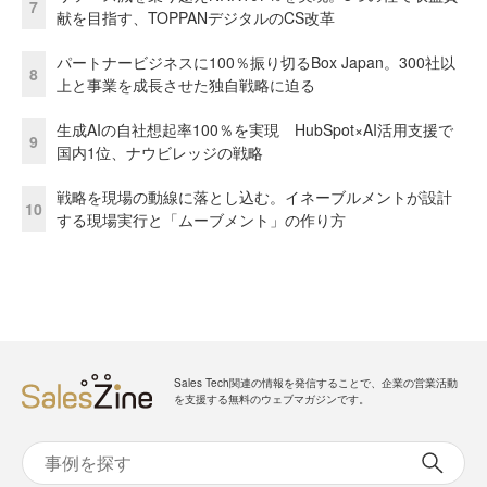
7
献を目指す、TOPPANデジタルのCS改革
パートナービジネスに100％振り切るBox Japan。300社以
8
上と事業を成長させた独自戦略に迫る
生成AIの自社想起率100％を実現 HubSpot×AI活用支援で
9
国内1位、ナウビレッジの戦略
戦略を現場の動線に落とし込む。イネーブルメントが設計
10
する現場実行と「ムーブメント」の作り方
Sales Tech関連の情報を発信することで、企業の営業活動
を支援する無料のウェブマガジンです。