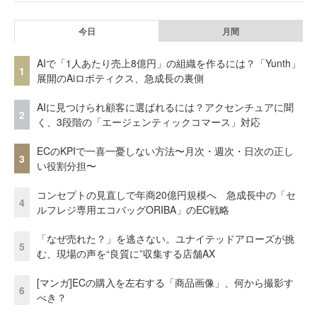
今日
月間
AIで「1人あたり売上8億円」の組織を作るには？「Yunth」
1
展開のAiロボティクス、急成長の裏側
AIに見つけられ顧客に選ばれるには？アクセンチュアに聞
2
く、3段階の「エージェンティックコマース」対応
ECのKPIで一喜一憂しない方法〜月次・週次・日次の正し
3
い役割分担〜
コンセプトの見直しで年商20億円規模へ 急成長中の「セ
4
ルフレジ専用エコバッグORIBA」のEC戦略
「なぜ売れた？」を逃さない。ユナイテッドアローズが挑
5
む、現場の声を“良質に”収集する店舗AX
[マンガ]ECの購入を左右する「商品画像」、何から撮影す
6
べき？