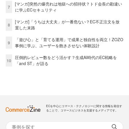
[マンガ]突然の爆売れは地獄への招待状？トド会長の勘違い
7
に学ぶECセキュリティ
[マンガ]「うちは大丈夫」が一番危ない？EC不正注文を放
8
置した末路
「遊び心」と「育てる運用」で成果と独自性を両立！ZOZO
9
事例に学ぶ、ユーザーを飽きさせない体験設計
圧倒的レビュー数をどう活かす？生成AI時代のEC戦略を
10
「and ST」が語る
ECを中心にコマース・テクノロジーに関する情報を発信す
ることで、コマースビジネスを支援するメディアです。