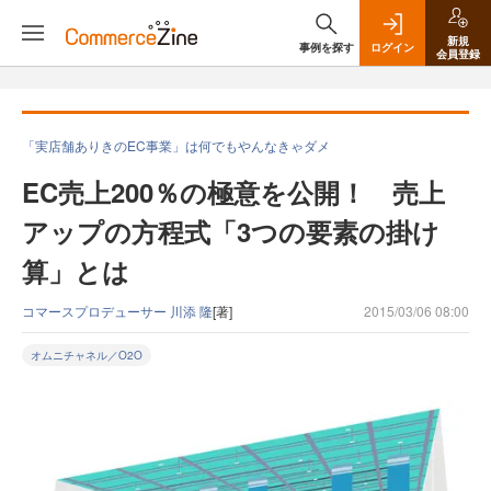
新規
事例を探す
ログイン
会員登録
「実店舗ありきのEC事業」は何でもやんなきゃダメ
EC売上200％の極意を公開！ 売上
アップの方程式「3つの要素の掛け
算」とは
コマースプロデューサー 川添 隆
[著]
2015/03/06 08:00
オムニチャネル／O2O