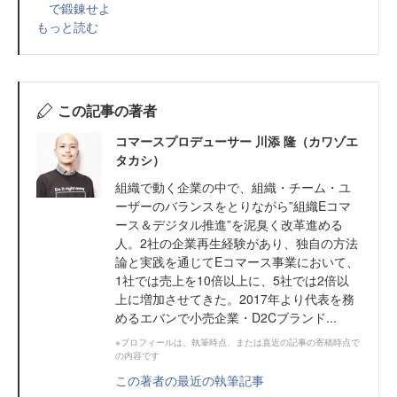
で鍛錬せよ
もっと読む
この記事の著者
コマースプロデューサー 川添 隆（カワゾエ
タカシ）
組織で動く企業の中で、組織・チーム・ユ
ーザーのバランスをとりながら”組織Eコマ
ース＆デジタル推進”を泥臭く改革進める
人。2社の企業再生経験があり、独自の方法
論と実践を通じてEコマース事業において、
1社では売上を10倍以上に、5社では2倍以
上に増加させてきた。2017年より代表を務
めるエバンで小売企業・D2Cブランド...
※プロフィールは、執筆時点、または直近の記事の寄稿時点で
の内容です
この著者の最近の執筆記事