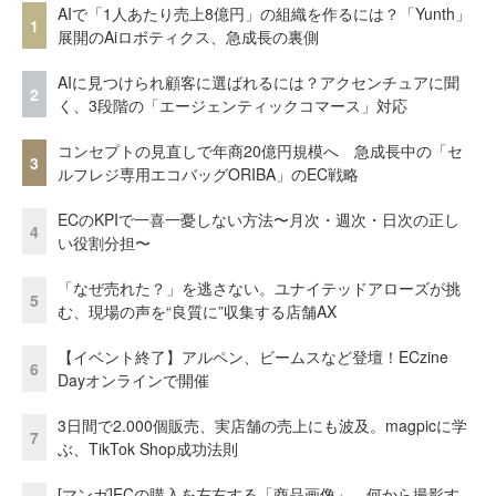
AIで「1人あたり売上8億円」の組織を作るには？「Yunth」
1
展開のAiロボティクス、急成長の裏側
AIに見つけられ顧客に選ばれるには？アクセンチュアに聞
2
く、3段階の「エージェンティックコマース」対応
コンセプトの見直しで年商20億円規模へ 急成長中の「セ
3
ルフレジ専用エコバッグORIBA」のEC戦略
ECのKPIで一喜一憂しない方法〜月次・週次・日次の正し
4
い役割分担〜
「なぜ売れた？」を逃さない。ユナイテッドアローズが挑
5
む、現場の声を“良質に”収集する店舗AX
【イベント終了】アルペン、ビームスなど登壇！ECzine
6
Dayオンラインで開催
3日間で2.000個販売、実店舗の売上にも波及。magpicに学
7
ぶ、TikTok Shop成功法則
[マンガ]ECの購入を左右する「商品画像」、何から撮影す