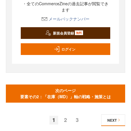
・全てのCommerceZineの過去記事が閲覧でき
ます
メールバックナンバー
新規会員登録
無料
ログイン
次のページ
要素その2：「在庫（MD）」軸の戦略・施策とは
1
2
3
NEXT