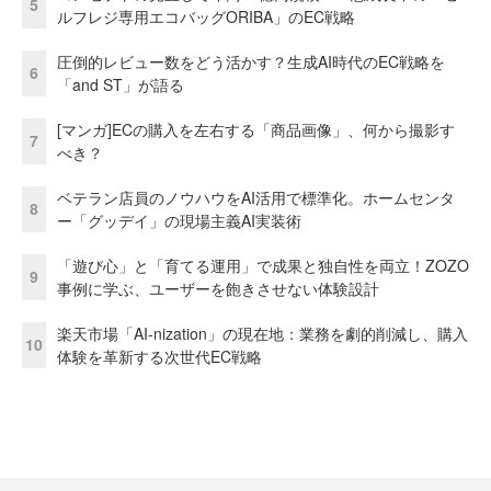
5
ルフレジ専用エコバッグORIBA」のEC戦略
圧倒的レビュー数をどう活かす？生成AI時代のEC戦略を
6
「and ST」が語る
[マンガ]ECの購入を左右する「商品画像」、何から撮影す
7
べき？
ベテラン店員のノウハウをAI活用で標準化。ホームセンタ
8
ー「グッデイ」の現場主義AI実装術
「遊び心」と「育てる運用」で成果と独自性を両立！ZOZO
9
事例に学ぶ、ユーザーを飽きさせない体験設計
楽天市場「AI-nization」の現在地：業務を劇的削減し、購入
10
体験を革新する次世代EC戦略