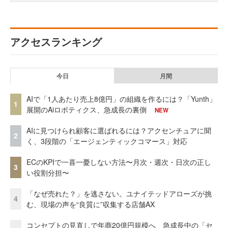
アクセスランキング
今日
月間
AIで「1人あたり売上8億円」の組織を作るには？「Yunth」
1
展開のAiロボティクス、急成長の裏側
NEW
AIに見つけられ顧客に選ばれるには？アクセンチュアに聞
2
く、3段階の「エージェンティックコマース」対応
ECのKPIで一喜一憂しない方法〜月次・週次・日次の正し
3
い役割分担〜
「なぜ売れた？」を逃さない。ユナイテッドアローズが挑
4
む、現場の声を“良質に”収集する店舗AX
コンセプトの見直しで年商20億円規模へ 急成長中の「セ