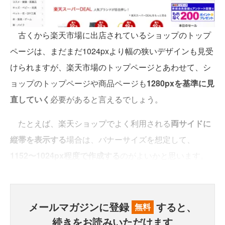
古くから楽天市場に出店されているショップのトップ
ページは、まだまだ1024pxより幅の狭いデザインも見受
けられますが、楽天市場のトップページとあわせて、シ
ョップのトップページや商品ページも
1280pxを基準に見
直していく
必要があると言えるでしょう。
たとえば、楽天ショップでよく利用される
両サイドに
縦帯を表示する
場合は、バナーサイズを想定して、
1152〜1024px程度で作成する
のがよいかと思います。
メールマガジンに登録
すると、
無料
続きをお読みいただけます