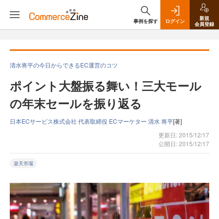
新規
事例を探す
ログイン
会員登録
清水将平の今日からできるEC運営のコツ
ポイント大盤振る舞い！三大モール
の年末セールを振り返る
日本ECサービス株式会社 代表取締役 ECマーケター 清水 将平
[著]
更新日: 2015/12/17
公開日: 2015/12/17
楽天市場