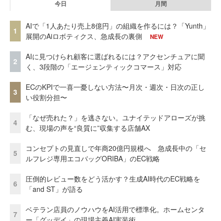
今日
月間
AIで「1人あたり売上8億円」の組織を作るには？「Yunth」
1
展開のAiロボティクス、急成長の裏側
NEW
AIに見つけられ顧客に選ばれるには？アクセンチュアに聞
2
く、3段階の「エージェンティックコマース」対応
ECのKPIで一喜一憂しない方法〜月次・週次・日次の正し
3
い役割分担〜
「なぜ売れた？」を逃さない。ユナイテッドアローズが挑
4
む、現場の声を“良質に”収集する店舗AX
コンセプトの見直しで年商20億円規模へ 急成長中の「セ
5
ルフレジ専用エコバッグORIBA」のEC戦略
圧倒的レビュー数をどう活かす？生成AI時代のEC戦略を
6
「and ST」が語る
ベテラン店員のノウハウをAI活用で標準化。ホームセンタ
7
ー「グッデイ」の現場主義AI実装術