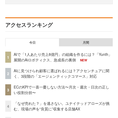
アクセスランキング
今日
月間
AIで「1人あたり売上8億円」の組織を作るには？「Yunth」
1
展開のAiロボティクス、急成長の裏側
NEW
AIに見つけられ顧客に選ばれるには？アクセンチュアに聞
2
く、3段階の「エージェンティックコマース」対応
ECのKPIで一喜一憂しない方法〜月次・週次・日次の正し
3
い役割分担〜
「なぜ売れた？」を逃さない。ユナイテッドアローズが挑
4
む、現場の声を“良質に”収集する店舗AX