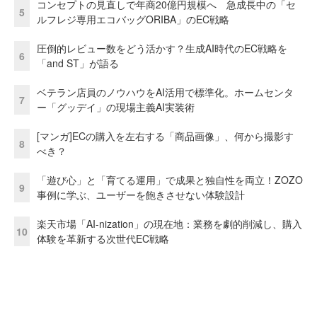
コンセプトの見直しで年商20億円規模へ 急成長中の「セ
5
ルフレジ専用エコバッグORIBA」のEC戦略
圧倒的レビュー数をどう活かす？生成AI時代のEC戦略を
6
「and ST」が語る
ベテラン店員のノウハウをAI活用で標準化。ホームセンタ
7
ー「グッデイ」の現場主義AI実装術
[マンガ]ECの購入を左右する「商品画像」、何から撮影す
8
べき？
「遊び心」と「育てる運用」で成果と独自性を両立！ZOZO
9
事例に学ぶ、ユーザーを飽きさせない体験設計
楽天市場「AI-nization」の現在地：業務を劇的削減し、購入
10
体験を革新する次世代EC戦略