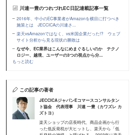
川連一豊のつれづれEC日記連載記事一覧
2016年、中小のEC事業者がAmazonを横目に打つべき
施策とは JECCICAの川連さ...
楽天vsAmazonではなく、vs米国企業だった!? ウェブ
サイト分析から見る現状の勝敗は
なぜ今、EC業界はこんなにめまぐるしいのか テクノ
ロジー、越境、ユーザーの3つの視点から分...
もっと読む
この記事の著者
JECCICAジャパンEコマースコンサルタン
ト協会 代表理事 川連 一豊（カワズレ カ
ズトヨ）
楽天ショップの店長時代、商品企画から行
った低反発枕が大ヒットし、楽天から「低
反発枕の神様」と呼ばれる。 2003年に楽天