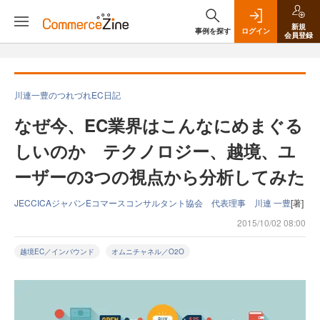
新規
事例を探す
ログイン
会員登録
川連一豊のつれづれEC日記
なぜ今、EC業界はこんなにめまぐる
しいのか テクノロジー、越境、ユ
ーザーの3つの視点から分析してみた
JECCICAジャパンEコマースコンサルタント協会 代表理事 川連 一豊
[著]
2015/10/02 08:00
越境EC／インバウンド
オムニチャネル／O2O