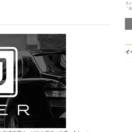
コン
「セ
イ