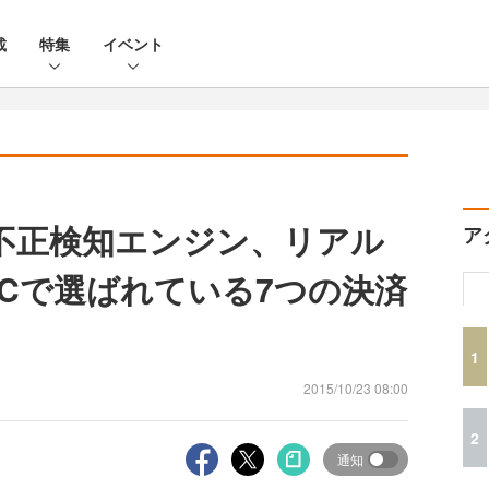
載
特集
イベント
、不正検知エンジン、リアル
ア
ECで選ばれている7つの決済
1
2015/10/23 08:00
2
通知