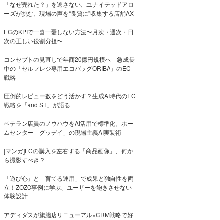
「なぜ売れた？」を逃さない。ユナイテッドアロ
ーズが挑む、現場の声を“良質に”収集する店舗AX
ECのKPIで一喜一憂しない方法〜月次・週次・日
次の正しい役割分担〜
コンセプトの見直しで年商20億円規模へ 急成長
中の「セルフレジ専用エコバッグORIBA」のEC
戦略
圧倒的レビュー数をどう活かす？生成AI時代のEC
戦略を「and ST」が語る
ベテラン店員のノウハウをAI活用で標準化。ホー
ムセンター「グッデイ」の現場主義AI実装術
[マンガ]ECの購入を左右する「商品画像」、何か
ら撮影すべき？
「遊び心」と「育てる運用」で成果と独自性を両
立！ZOZO事例に学ぶ、ユーザーを飽きさせない
体験設計
アディダスが旗艦店リニューアル×CRM戦略で好