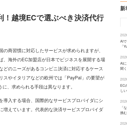
新
利！越境ECで選ぶべき決済代行
2026
AI
「Y
国の商習慣に対応したサービスが求められますが、
2026
ば、海外のEC加盟店が日本でビジネスを展開する場
AI
などのニーズがあるコンビニ決済に対応するケース
聞く
スやイタリアなどの欧州では「PayPal」の要望が
2026
EC
たように、求められる手段は異なります。
しい
を導入する場合、国際的なサービスプロバイダにシ
2026
「な
に増えています。代表的な決済サービスプロバイダ
挑む
2026