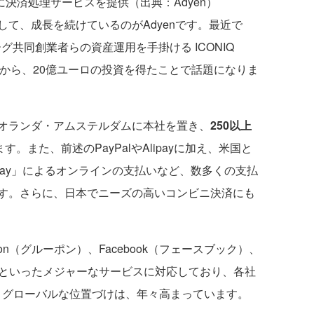
erに決済処理サービスを提供（出典：Adyen）
て、成長を続けているのがAdyenです。最近で
ーグ共同創業者らの資産運用を手掛ける ICONIQ
ル）から、20億ユーロの投資を得たことで話題になりま
オランダ・アムステルダムに本社を置き、
250以上
す。また、前述のPayPalやAlipayに加え、米国と
e Pay」によるオンラインの支払いなど、数多くの支払
す。さらに、日本でニーズの高いコンビニ決済にも
on（グルーポン）、Facebook（フェースブック）、
航空といったメジャーなサービスに対応しており、各社
、グローバルな位置づけは、年々高まっています。