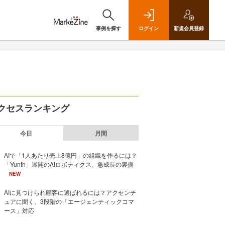
事例を探す
ログイン
新規
会員登録
クセスランキング
今日
月間
AIで「1人あたり売上8億円」の組織を作るには？
「Yunth」展開のAiロボティクス、急成長の裏側
NEW
AIに見つけられ顧客に選ばれるには？アクセンチ
ュアに聞く、3段階の「エージェンティックコマ
ース」対応