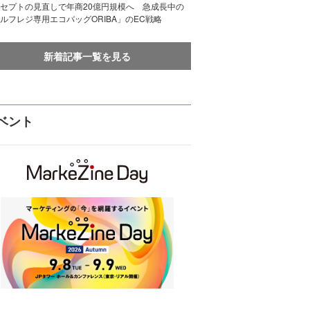
セプトの見直しで年商20億円規模へ 急成長中の
ルフレジ専用エコバッグORIBA」のEC戦略
新着記事一覧を見る
ベント