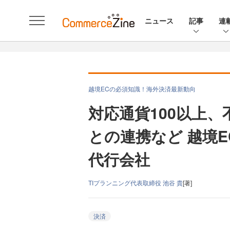
ニュース
記事
連
越境ECの必須知識！海外決済最新動向
対応通貨100以上
との連携など 越境
代行会社
TIプランニング代表取締役 池谷 貴
[著]
決済