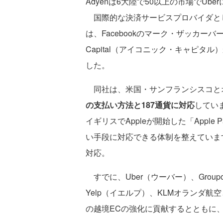
Adyenは6大陸で50以上の市場でUb
国際的な決済サービスプロバイダとし
は、Facebookのマーク・ザッカーバ
Capital（アイコニック・キャピタ
した。
同社は、米国・サンフランシスコと
の支払い方法と187通貨に対応
していま
イギリスでAppleが開始した「Appl
い手段に対応できる体制を整えていま
対応。
すでに、Uber（ウーバー）、Group
Yelp（イエルプ）、KLMオランダ
の越境ECの強化に貢献するとともに