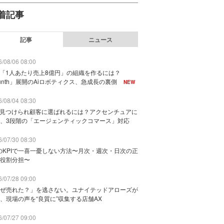
着記事
記事
ニュース
/08/06 08:00
で「1人あたり売上8億円」の組織を作るには？
unth」展開のAiロボティクス、急成長の裏側
NEW
/08/04 08:30
に見つけられ顧客に選ばれるには？アクセンチュアに
、3段階の「エージェンティックコマース」対応
/07/30 08:30
のKPIで一喜一憂しない方法〜月次・週次・日次の正
役割分担〜
/07/28 09:00
ぜ売れた？」を逃さない。ユナイテッドアローズが
、現場の声を“良質に”収集する店舗AX
/07/27 09:00