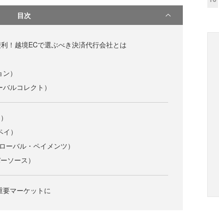
目次
利！越境ECで選ぶべき決済代行会社とは
ジョン）
（グローバルコレクト）
イ）
ドペイ）
ts（グローバル・ペイメンツ）
イバーソース）
最重要マーケットに