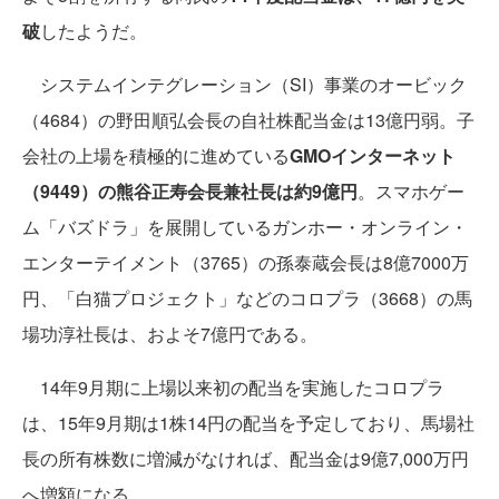
破
したようだ。
システムインテグレーション（SI）事業のオービック
（4684）の野田順弘会長の自社株配当金は13億円弱。子
会社の上場を積極的に進めている
GMOインターネット
（9449）の熊谷正寿会長兼社長は約9億円
。スマホゲー
ム「バズドラ」を展開しているガンホー・オンライン・
エンターテイメント（3765）の孫泰蔵会長は8億7000万
円、「白猫プロジェクト」などのコロプラ（3668）の馬
場功淳社長は、およそ7億円である。
14年9月期に上場以来初の配当を実施したコロプラ
は、15年9月期は1株14円の配当を予定しており、馬場社
長の所有株数に増減がなければ、配当金は9億7,000万円
へ増額になる。