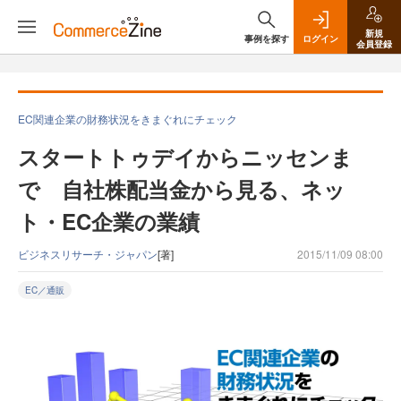
新規
事例を探す
ログイン
会員登録
EC関連企業の財務状況をきまぐれにチェック
スタートトゥデイからニッセンま
で 自社株配当金から見る、ネッ
ト・EC企業の業績
ビジネスリサーチ・ジャパン
[著]
2015/11/09 08:00
EC／通販