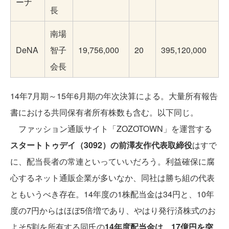
ーナ
長
南場
DeNA
智子
19,756,000
20
395,120,000
会長
14年7月期～15年6月期の年次決算による。大量所有報告
書における共同保有者所有株数も含む。以下同じ。
ファッション通販サイト「ZOZOTOWN」を運営する
スタートトゥデイ（3092）の前澤友作代表取締役
はすで
に、配当長者の常連といっていいだろう。利益確保に腐
心するネット通販企業が多いなか、同社は勝ち組の代表
ともいうべき存在。14年度の1株配当金は34円と、10年
度の7円からはほぼ5倍増であり、やはり発行済株式のお
よそ5割を所有する同氏の
14年度配当金は、17億円を突