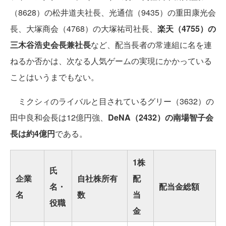
（8628）の松井道夫社長、光通信（9435）の重田康光会
長、大塚商会（4768）の大塚祐司社長、
楽天（4755）の
三木谷浩史会長兼社長
など、配当長者の常連組に名を連
ねるか否かは、次なる人気ゲームの実現にかかっている
ことはいうまでもない。
ミクシィのライバルと目されているグリー（3632）の
田中良和会長は12億円強、
DeNA（2432）の南場智子会
長は約4億円
である。
1株
氏
企業
自社株所有
配
名・
配当金総額
名
数
当
役職
金