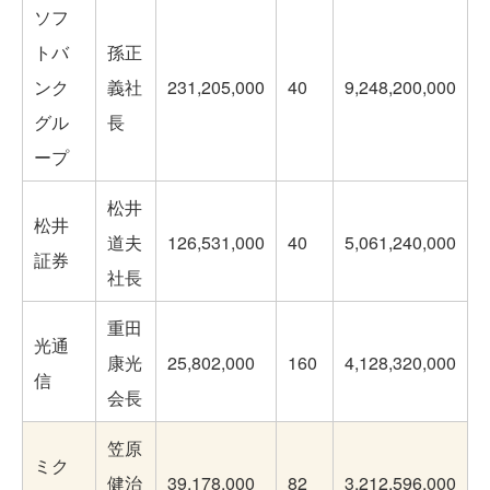
ソフ
トバ
孫正
ンク
義社
231,205,000
40
9,248,200,000
グル
長
ープ
松井
松井
道夫
126,531,000
40
5,061,240,000
証券
社長
重田
光通
康光
25,802,000
160
4,128,320,000
信
会長
笠原
ミク
健治
39,178,000
82
3,212,596,000