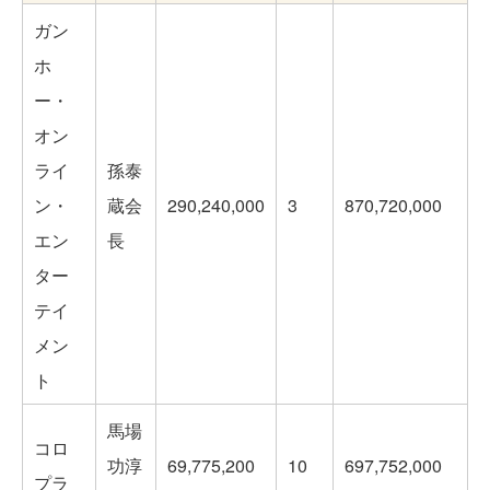
ガン
ホ
ー・
オン
ライ
孫泰
ン・
蔵会
290,240,000
3
870,720,000
エン
長
ター
テイ
メン
ト
馬場
コロ
功淳
69,775,200
10
697,752,000
プラ