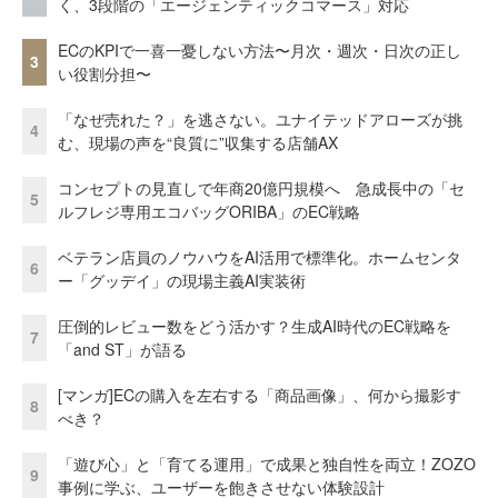
く、3段階の「エージェンティックコマース」対応
ECのKPIで一喜一憂しない方法〜月次・週次・日次の正し
3
い役割分担〜
「なぜ売れた？」を逃さない。ユナイテッドアローズが挑
4
む、現場の声を“良質に”収集する店舗AX
コンセプトの見直しで年商20億円規模へ 急成長中の「セ
5
ルフレジ専用エコバッグORIBA」のEC戦略
ベテラン店員のノウハウをAI活用で標準化。ホームセンタ
6
ー「グッデイ」の現場主義AI実装術
圧倒的レビュー数をどう活かす？生成AI時代のEC戦略を
7
「and ST」が語る
[マンガ]ECの購入を左右する「商品画像」、何から撮影す
8
べき？
「遊び心」と「育てる運用」で成果と独自性を両立！ZOZO
9
事例に学ぶ、ユーザーを飽きさせない体験設計