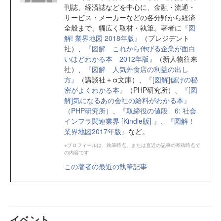
刊誌、経済誌などを中心に、金融・流通・
サービス・メーカーなどの各分野から経済
全般まで、幅広く取材・執筆。著者に
『図
解! 業界地図 2018年版』
（プレジデント
社）、
『図解 これから伸びる企業が面白
いほどわかる本 2012年版』
（新人物往来
社）、
『図解 人気外食店の利益の出し
方』
（講談社＋α文庫）、
『[図解]儲けの秘
密がよくわかる本』
（PHP研究所）、
『[図
解]気になるあの会社の給料がわかる本』
（PHP研究所）
、
『取締役の値段 6: 社会
インフラ関連業界 [Kindle版] 』
、
『図解！
業界地図2017年版』
など。
※プロフィールは、執筆時点、または直近の記事の寄稿時点で
の内容です
この著者の最近の執筆記事
イベント