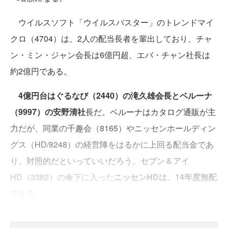
ウイルスソフト「ウイルスバスター」のトレンドマイ
クロ（4704）は、2人の配当長者を輩出しており、チャ
ン・ミン・ジャン会長は6億円超、エバ・チャン社長は
約2億円である。
4億円台はぐるなび（2440）の滝久雄会長とベルーナ
（9997）の安野清社
長だ。ベルーナはカタログ通販が主
力だが、同業の千趣会（8165）やニッセンホールディン
グス（HD/8248）の経営陣をはるかに上回る配当金であ
り、対照的だといっていいだろう。セブン＆アイ
HD（3382）の傘下に入った
ニッセンHDは、14年度無配
である。