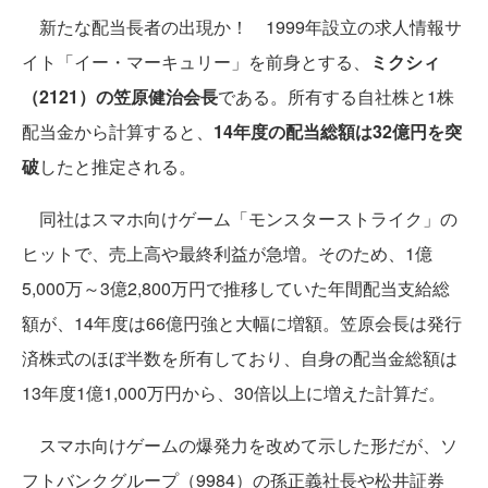
新たな配当長者の出現か！ 1999年設立の求人情報サ
イト「イー・マーキュリー」を前身とする、
ミクシィ
（2121）の笠原健治会長
である。所有する自社株と1株
配当金から計算すると、
14年度の配当総額は32億円を突
破
したと推定される。
同社はスマホ向けゲーム「モンスターストライク」の
ヒットで、売上高や最終利益が急増。そのため、1億
5,000万～3億2,800万円で推移していた年間配当支給総
額が、14年度は66億円強と大幅に増額。笠原会長は発行
済株式のほぼ半数を所有しており、自身の配当金総額は
13年度1億1,000万円から、30倍以上に増えた計算だ。
スマホ向けゲームの爆発力を改めて示した形だが、ソ
フトバンクグループ（9984）の孫正義社長や松井証券