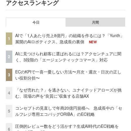
アクセスランキング
今日
月間
AIで「1人あたり売上8億円」の組織を作るには？「Yunth」
1
展開のAiロボティクス、急成長の裏側
NEW
AIに見つけられ顧客に選ばれるには？アクセンチュアに聞
2
く、3段階の「エージェンティックコマース」対応
ECのKPIで一喜一憂しない方法〜月次・週次・日次の正し
3
い役割分担〜
「なぜ売れた？」を逃さない。ユナイテッドアローズが挑
4
む、現場の声を“良質に”収集する店舗AX
コンセプトの見直しで年商20億円規模へ 急成長中の「セ
5
ルフレジ専用エコバッグORIBA」のEC戦略
圧倒的レビュー数をどう活かす？生成AI時代のEC戦略を
6