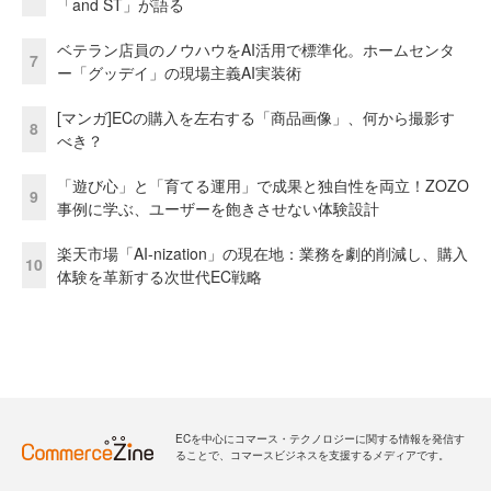
「and ST」が語る
ベテラン店員のノウハウをAI活用で標準化。ホームセンタ
7
ー「グッデイ」の現場主義AI実装術
[マンガ]ECの購入を左右する「商品画像」、何から撮影す
8
べき？
「遊び心」と「育てる運用」で成果と独自性を両立！ZOZO
9
事例に学ぶ、ユーザーを飽きさせない体験設計
楽天市場「AI-nization」の現在地：業務を劇的削減し、購入
10
体験を革新する次世代EC戦略
ECを中心にコマース・テクノロジーに関する情報を発信す
ることで、コマースビジネスを支援するメディアです。