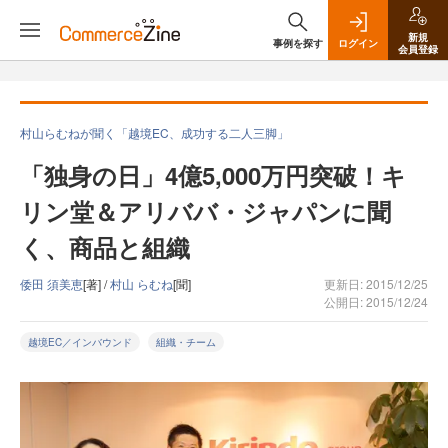
新規
事例を探す
ログイン
会員登録
村山らむねが聞く「越境EC、成功する二人三脚」
「独身の日」4億5,000万円突破！キ
リン堂＆アリババ・ジャパンに聞
く、商品と組織
倭田 須美恵
[著] /
村山 らむね
[聞]
更新日: 2015/12/25
公開日: 2015/12/24
越境EC／インバウンド
組織・チーム