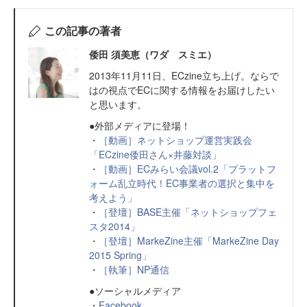
この記事の著者
倭田 須美恵（ワダ スミエ）
2013年11月11日、ECzine立ち上げ。ならで
はの視点でECに関する情報をお届けしたい
と思います。
●外部メディアに登場！
・
［動画］ネットショップ運営実践会
「ECzine倭田さん×井藤対談」
・
［動画］ECみらい会議vol.2「プラットフ
ォーム乱立時代！EC事業者の選択と集中を
考えよう」
・
［登壇］BASE主催「ネットショップフェ
スタ2014」
・
［登壇］MarkeZine主催「MarkeZine Day
2015 Spring」
・
［執筆］NP通信
●ソーシャルメディア
・
Facebook