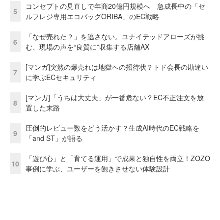
コンセプトの見直しで年商20億円規模へ 急成長中の「セ
5
ルフレジ専用エコバッグORIBA」のEC戦略
「なぜ売れた？」を逃さない。ユナイテッドアローズが挑
6
む、現場の声を“良質に”収集する店舗AX
[マンガ]突然の爆売れは地獄への招待状？トド会長の勘違い
7
に学ぶECセキュリティ
[マンガ]「うちは大丈夫」が一番危ない？EC不正注文を放
8
置した末路
圧倒的レビュー数をどう活かす？生成AI時代のEC戦略を
9
「and ST」が語る
「遊び心」と「育てる運用」で成果と独自性を両立！ZOZO
10
事例に学ぶ、ユーザーを飽きさせない体験設計