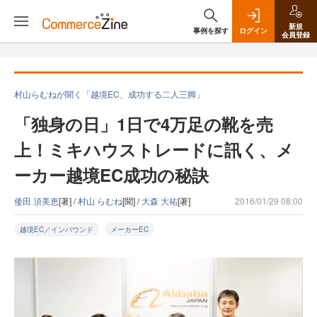
新規
事例を探す
ログイン
会員登録
村山らむねが聞く「越境EC、成功する二人三脚」
「独身の日」1日で4万足の靴を売
上！ミキハウストレードに訊く、メ
ーカー越境EC成功の秘訣
倭田 須美恵
[著] /
村山 らむね
[聞] /
大森 大祐
[著]
2016/01/29 08:00
越境EC／インバウンド
メーカーEC