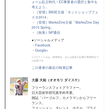
ォーム乱立時代！EC事業者の選択と集中を
考えよう」
・
［登壇］BASE主催「ネットショップフェ
スタ2014」
・
［登壇］MarkeZine主催「MarkeZine Day
2015 Spring」
・
［執筆］NP通信
●ソーシャルメディア
・
Facebook
・
Google+
※プロフィールは、執筆時点、または直近の記事の寄稿時点で
の内容です
この著者の最近の執筆記事
大森 大祐（オオモリ ダイスケ）
フリーランスフォトグラファー。
日大芸術学部写真学科卒業。
雑誌「パーゴルフ」カメラマンからフリー
ランス。
ファッション、タレント、ホテル、ブライ