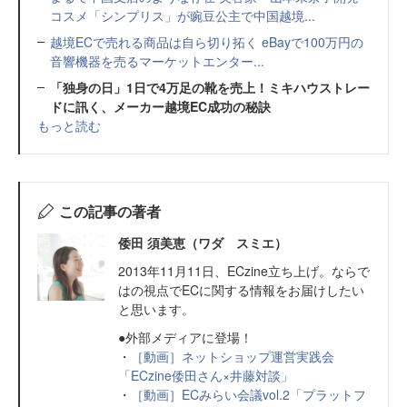
コスメ「シンプリス」が豌豆公主で中国越境...
越境ECで売れる商品は自ら切り拓く eBayで100万円の
音響機器を売るマーケットエンター...
「独身の日」1日で4万足の靴を売上！ミキハウストレー
ドに訊く、メーカー越境EC成功の秘訣
もっと読む
この記事の著者
倭田 須美恵（ワダ スミエ）
2013年11月11日、ECzine立ち上げ。ならで
はの視点でECに関する情報をお届けしたい
と思います。
●外部メディアに登場！
・
［動画］ネットショップ運営実践会
「ECzine倭田さん×井藤対談」
・
［動画］ECみらい会議vol.2「プラットフ