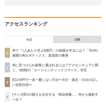
アクセスランキング
今日
月間
AIで「1人あたり売上8億円」の組織を作るには？「Yunth」
1
展開のAiロボティクス、急成長の裏側
AIに見つけられ顧客に選ばれるには？アクセンチュアに聞
2
く、3段階の「エージェンティックコマース」対応
ECのKPIで一喜一憂しない方法〜月次・週次・日次の正し
3
い役割分担〜
[マンガ]ECの購入を左右する「商品画像」、何から撮影す
4
べき？