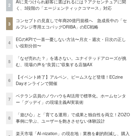
AIに見つけられ顧客に選ばれるには？アクセンチュアに聞
2
く、3段階の「エージェンティックコマース」対応
コンセプトの見直しで年商20億円規模へ 急成長中の「セ
3
ルフレジ専用エコバッグORIBA」のEC戦略
ECのKPIで一喜一憂しない方法〜月次・週次・日次の正し
4
い役割分担〜
「なぜ売れた？」を逃さない。ユナイテッドアローズが挑
5
む、現場の声を“良質に”収集する店舗AX
【イベント終了】アルペン、ビームスなど登壇！ECzine
6
Dayオンラインで開催
ベテラン店員のノウハウをAI活用で標準化。ホームセンタ
7
ー「グッデイ」の現場主義AI実装術
「遊び心」と「育てる運用」で成果と独自性を両立！ZOZO
8
事例に学ぶ、ユーザーを飽きさせない体験設計
楽天市場「AI-nization」の現在地：業務を劇的削減し、購入