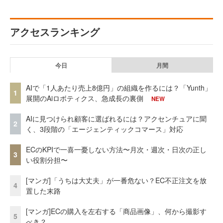
アクセスランキング
今日
月間
AIで「1人あたり売上8億円」の組織を作るには？「Yunth」
1
展開のAiロボティクス、急成長の裏側
NEW
AIに見つけられ顧客に選ばれるには？アクセンチュアに聞
2
く、3段階の「エージェンティックコマース」対応
ECのKPIで一喜一憂しない方法〜月次・週次・日次の正し
3
い役割分担〜
[マンガ]「うちは大丈夫」が一番危ない？EC不正注文を放
4
置した末路
[マンガ]ECの購入を左右する「商品画像」、何から撮影す
5
べき？