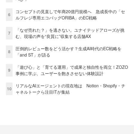
コンセプトの見直しで年商20億円規模へ 急成長中の「セ
6
ルフレジ専用エコバッグORIBA」のEC戦略
「なぜ売れた？」を逃さない。ユナイテッドアローズが挑
7
む、現場の声を“良質に”収集する店舗AX
圧倒的レビュー数をどう活かす？生成AI時代のEC戦略を
8
「and ST」が語る
「遊び心」と「育てる運用」で成果と独自性を両立！ZOZO
9
事例に学ぶ、ユーザーを飽きさせない体験設計
リアルなAIエージェントの現在地は Notion・Shopify・チ
10
ャネルトークら注目ITが集結