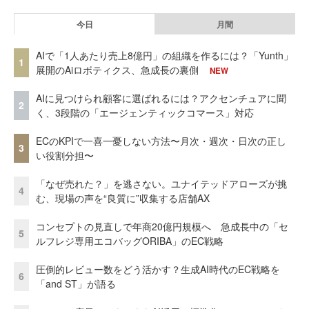
今日
月間
AIで「1人あたり売上8億円」の組織を作るには？「Yunth」
1
展開のAiロボティクス、急成長の裏側
NEW
AIに見つけられ顧客に選ばれるには？アクセンチュアに聞
2
く、3段階の「エージェンティックコマース」対応
ECのKPIで一喜一憂しない方法〜月次・週次・日次の正し
3
い役割分担〜
「なぜ売れた？」を逃さない。ユナイテッドアローズが挑
4
む、現場の声を“良質に”収集する店舗AX
コンセプトの見直しで年商20億円規模へ 急成長中の「セ
5
ルフレジ専用エコバッグORIBA」のEC戦略
圧倒的レビュー数をどう活かす？生成AI時代のEC戦略を
6
「and ST」が語る