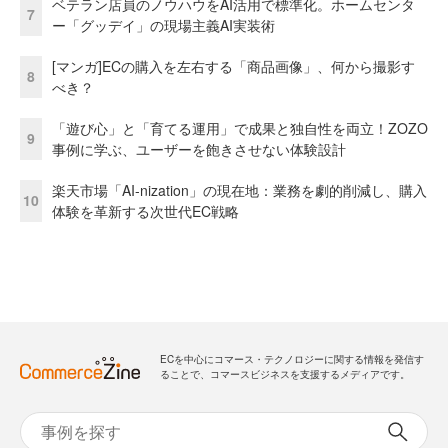
ベテラン店員のノウハウをAI活用で標準化。ホームセンタ
7
ー「グッデイ」の現場主義AI実装術
[マンガ]ECの購入を左右する「商品画像」、何から撮影す
8
べき？
「遊び心」と「育てる運用」で成果と独自性を両立！ZOZO
9
事例に学ぶ、ユーザーを飽きさせない体験設計
楽天市場「AI-nization」の現在地：業務を劇的削減し、購入
10
体験を革新する次世代EC戦略
ECを中心にコマース・テクノロジーに関する情報を発信す
ることで、コマースビジネスを支援するメディアです。