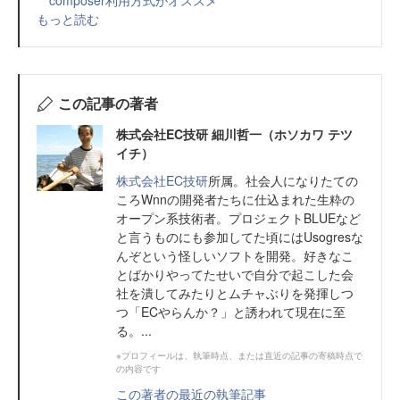
composer利用方式がオススメ
もっと読む
この記事の著者
株式会社EC技研 細川哲一（ホソカワ テツ
イチ）
株式会社EC技研
所属。社会人になりたての
ころWnnの開発者たちに仕込まれた生粋の
オープン系技術者。プロジェクトBLUEなど
と言うものにも参加してた頃にはUsogresな
んぞという怪しいソフトを開発。好きなこ
とばかりやってたせいで自分で起こした会
社を潰してみたりとムチャぶりを発揮しつ
つ「ECやらんか？」と誘われて現在に至
る。...
※プロフィールは、執筆時点、または直近の記事の寄稿時点で
の内容です
この著者の最近の執筆記事