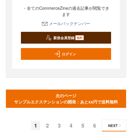
・全てのCommerceZineの過去記事が閲覧でき
ます
メールバックナンバー
新規会員登録
無料
ログイン
次のページ
サンプルエクステンションの開発：あとxx円で送料無料
1
2
3
4
5
6
NEXT