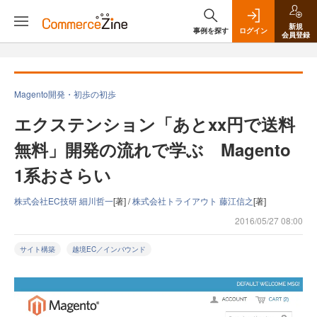
新規
事例を探す
ログイン
会員登録
Magento開発・初歩の初歩
エクステンション「あとxx円で送料
無料」開発の流れで学ぶ Magento
1系おさらい
株式会社EC技研 細川哲一
[著] /
株式会社トライアウト 藤江信之
[著]
2016/05/27 08:00
サイト構築
越境EC／インバウンド