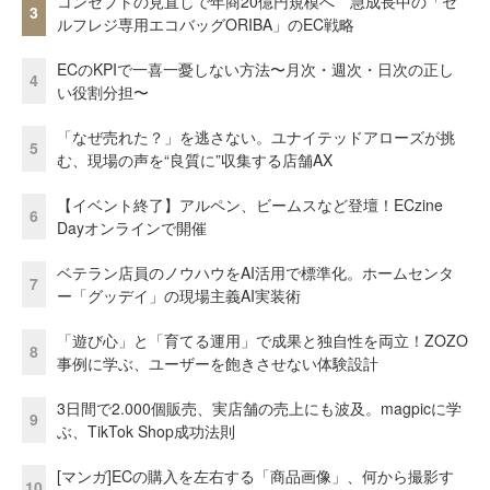
コンセプトの見直しで年商20億円規模へ 急成長中の「セ
3
ルフレジ専用エコバッグORIBA」のEC戦略
ECのKPIで一喜一憂しない方法〜月次・週次・日次の正し
4
い役割分担〜
「なぜ売れた？」を逃さない。ユナイテッドアローズが挑
5
む、現場の声を“良質に”収集する店舗AX
【イベント終了】アルペン、ビームスなど登壇！ECzine
6
Dayオンラインで開催
ベテラン店員のノウハウをAI活用で標準化。ホームセンタ
7
ー「グッデイ」の現場主義AI実装術
「遊び心」と「育てる運用」で成果と独自性を両立！ZOZO
8
事例に学ぶ、ユーザーを飽きさせない体験設計
3日間で2.000個販売、実店舗の売上にも波及。magpicに学
9
ぶ、TikTok Shop成功法則
[マンガ]ECの購入を左右する「商品画像」、何から撮影す
10