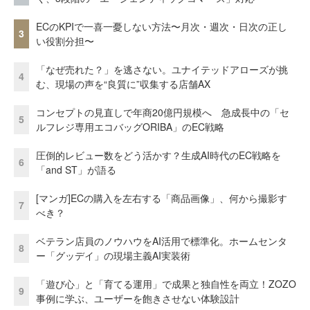
ECのKPIで一喜一憂しない方法〜月次・週次・日次の正し
3
い役割分担〜
「なぜ売れた？」を逃さない。ユナイテッドアローズが挑
4
む、現場の声を“良質に”収集する店舗AX
コンセプトの見直しで年商20億円規模へ 急成長中の「セ
5
ルフレジ専用エコバッグORIBA」のEC戦略
圧倒的レビュー数をどう活かす？生成AI時代のEC戦略を
6
「and ST」が語る
[マンガ]ECの購入を左右する「商品画像」、何から撮影す
7
べき？
ベテラン店員のノウハウをAI活用で標準化。ホームセンタ
8
ー「グッデイ」の現場主義AI実装術
「遊び心」と「育てる運用」で成果と独自性を両立！ZOZO
9
事例に学ぶ、ユーザーを飽きさせない体験設計