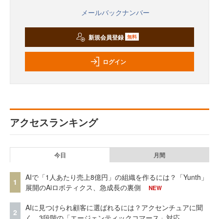
メールバックナンバー
新規会員登録
無料
ログイン
アクセスランキング
今日
月間
AIで「1人あたり売上8億円」の組織を作るには？「Yunth」
1
展開のAiロボティクス、急成長の裏側
NEW
AIに見つけられ顧客に選ばれるには？アクセンチュアに聞
2
く、3段階の「エージェンティックコマース」対応