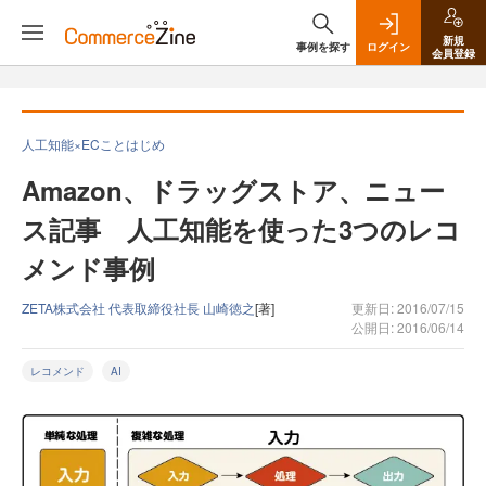
新規
事例を探す
ログイン
会員登録
人工知能×ECことはじめ
Amazon、ドラッグストア、ニュー
ス記事 人工知能を使った3つのレコ
メンド事例
ZETA株式会社 代表取締役社長 山崎徳之
[著]
更新日: 2016/07/15
公開日: 2016/06/14
レコメンド
AI