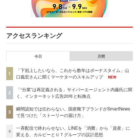
アクセスランキング
今日
月間
「下剋上したいなら、これから数年はボーナスタイム」山
1
口義宏さんに聞くマーケターのスキルアップ
NEW
「“分業”は再定義される」サイバーエージェント内藤氏に聞
2
く、インターネット広告20年と転換点
瞬間認知では伝わらない。国産靴下ブランドがSmartNews
3
で見つけた「ストーリーの届け方」
一斉配信で終わらせない。LINEを「消費」から「資産」に
4
変える、カルビーとＵＴグループの設計思想