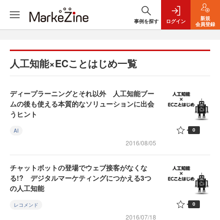
新規
事例を探す
ログイン
会員登録
人工知能×ECことはじめ一覧
ディープラーニングとそれ以外 人工知能ブー
ムの後も使える本質的なソリューションに出会
うヒント
0
AI
2016/08/05
チャットボットの登場でウェブ接客がなくな
る!? デジタルマーケティングにつかえる3つ
の人工知能
0
レコメンド
2016/07/18