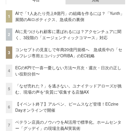
AIで「1人あたり売上8億円」の組織を作るには？「Yunth」
1
展開のAiロボティクス、急成長の裏側
AIに見つけられ顧客に選ばれるには？アクセンチュアに聞
2
く、3段階の「エージェンティックコマース」対応
コンセプトの見直しで年商20億円規模へ 急成長中の「セ
3
ルフレジ専用エコバッグORIBA」のEC戦略
ECのKPIで一喜一憂しない方法〜月次・週次・日次の正し
4
い役割分担〜
「なぜ売れた？」を逃さない。ユナイテッドアローズが挑
5
む、現場の声を“良質に”収集する店舗AX
【イベント終了】アルペン、ビームスなど登壇！ECzine
6
Dayオンラインで開催
ベテラン店員のノウハウをAI活用で標準化。ホームセンタ
7
ー「グッデイ」の現場主義AI実装術