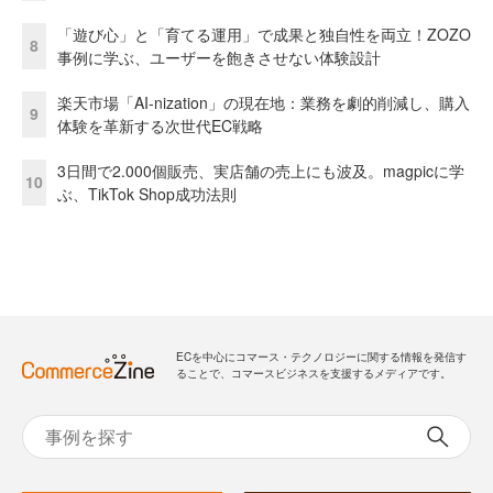
「遊び心」と「育てる運用」で成果と独自性を両立！ZOZO
8
事例に学ぶ、ユーザーを飽きさせない体験設計
楽天市場「AI-nization」の現在地：業務を劇的削減し、購入
9
体験を革新する次世代EC戦略
3日間で2.000個販売、実店舗の売上にも波及。magpicに学
10
ぶ、TikTok Shop成功法則
ECを中心にコマース・テクノロジーに関する情報を発信す
ることで、コマースビジネスを支援するメディアです。