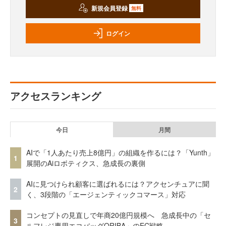
新規会員登録
無料
ログイン
アクセスランキング
今日
月間
AIで「1人あたり売上8億円」の組織を作るには？「Yunth」
1
展開のAiロボティクス、急成長の裏側
AIに見つけられ顧客に選ばれるには？アクセンチュアに聞
2
く、3段階の「エージェンティックコマース」対応
コンセプトの見直しで年商20億円規模へ 急成長中の「セ
3
ルフレジ専用エコバッグORIBA」のEC戦略