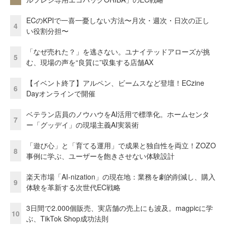
ECのKPIで一喜一憂しない方法〜月次・週次・日次の正し
4
い役割分担〜
「なぜ売れた？」を逃さない。ユナイテッドアローズが挑
5
む、現場の声を“良質に”収集する店舗AX
【イベント終了】アルペン、ビームスなど登壇！ECzine
6
Dayオンラインで開催
ベテラン店員のノウハウをAI活用で標準化。ホームセンタ
7
ー「グッデイ」の現場主義AI実装術
「遊び心」と「育てる運用」で成果と独自性を両立！ZOZO
8
事例に学ぶ、ユーザーを飽きさせない体験設計
楽天市場「AI-nization」の現在地：業務を劇的削減し、購入
9
体験を革新する次世代EC戦略
3日間で2.000個販売、実店舗の売上にも波及。magpicに学
10
ぶ、TikTok Shop成功法則