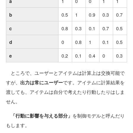
a
1
0
0
1
1
b
0.5
1
0.9
0.3
0.7
c
0.8
0.3
0.1
0.7
0.5
d
0
0.8
1
0.1
0.5
e
0.2
0.1
0.4
0
0.3
ところで、ユーザーとアイテムは計算上は交換可能で
すが、
出力は常にユーザー
です。アイテムに計算結果を
渡しても、アイテムは自分で考えたり行動したりはしま
せん。
「行動に影響を与える部分」
を制御モデルと呼んだり
もします。