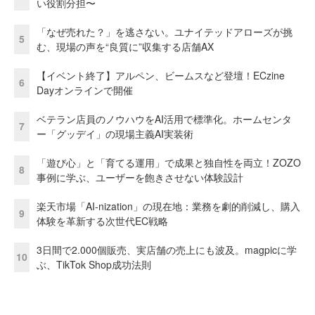
い役割分担〜
「なぜ売れた？」を逃さない。ユナイテッドアローズが挑
5
む、現場の声を“良質に”収集する店舗AX
【イベント終了】アルペン、ビームスなど登壇！ECzine
6
Dayオンラインで開催
ベテラン店員のノウハウをAI活用で標準化。ホームセンタ
7
ー「グッデイ」の現場主義AI実装術
「遊び心」と「育てる運用」で成果と独自性を両立！ZOZO
8
事例に学ぶ、ユーザーを飽きさせない体験設計
楽天市場「AI-nization」の現在地：業務を劇的削減し、購入
9
体験を革新する次世代EC戦略
3日間で2.000個販売、実店舗の売上にも波及。magpicに学
10
ぶ、TikTok Shop成功法則