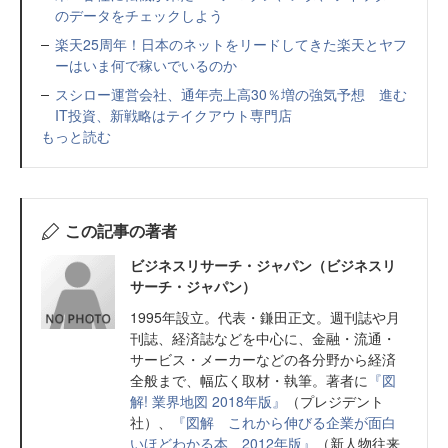
のデータをチェックしよう
楽天25周年！日本のネットをリードしてきた楽天とヤフ
ーはいま何で稼いでいるのか
スシロー運営会社、通年売上高30％増の強気予想 進む
IT投資、新戦略はテイクアウト専門店
もっと読む
この記事の著者
ビジネスリサーチ・ジャパン（ビジネスリ
サーチ・ジャパン）
1995年設立。代表・鎌田正文。週刊誌や月
刊誌、経済誌などを中心に、金融・流通・
サービス・メーカーなどの各分野から経済
全般まで、幅広く取材・執筆。著者に
『図
解! 業界地図 2018年版』
（プレジデント
社）、
『図解 これから伸びる企業が面白
いほどわかる本 2012年版』
（新人物往来