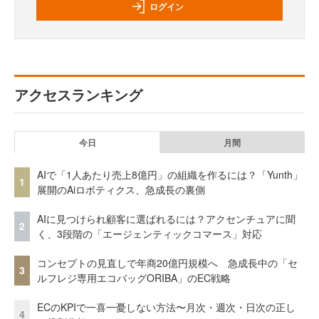
ログイン
アクセスランキング
今日
月間
AIで「1人あたり売上8億円」の組織を作るには？「Yunth」
1
展開のAiロボティクス、急成長の裏側
AIに見つけられ顧客に選ばれるには？アクセンチュアに聞
2
く、3段階の「エージェンティックコマース」対応
コンセプトの見直しで年商20億円規模へ 急成長中の「セ
3
ルフレジ専用エコバッグORIBA」のEC戦略
ECのKPIで一喜一憂しない方法〜月次・週次・日次の正し
4