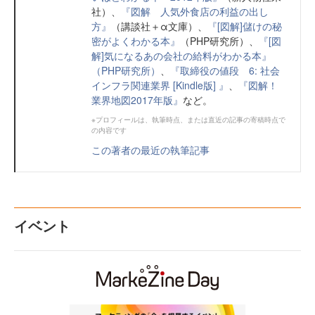
社）、
『図解 人気外食店の利益の出し
方』
（講談社＋α文庫）、
『[図解]儲けの秘
密がよくわかる本』
（PHP研究所）、
『[図
解]気になるあの会社の給料がわかる本』
（PHP研究所）
、
『取締役の値段 6: 社会
インフラ関連業界 [Kindle版] 』
、
『図解！
業界地図2017年版』
など。
※プロフィールは、執筆時点、または直近の記事の寄稿時点で
の内容です
この著者の最近の執筆記事
イベント